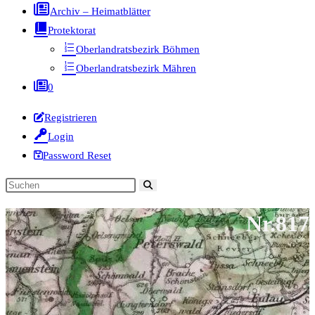
Archiv – Heimatblätter
Protektorat
Oberlandratsbezirk Böhmen
Oberlandratsbezirk Mähren
0
Registrieren
Login
Password Reset
Diese
Website
Nr.817
durchsuchen