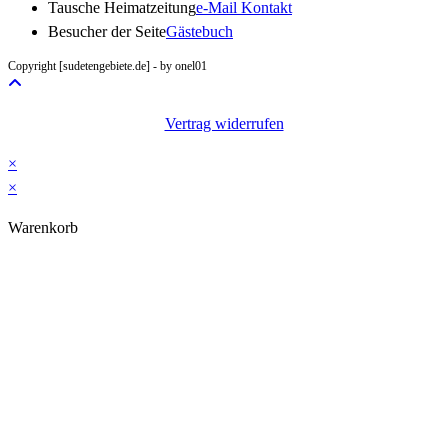
Opens
Tausche Heimatzeitung
e-Mail Kontakt
in
Besucher der Seite
Gästebuch
your
Copyright [sudetengebiete.de] - by onel01
application
Vertrag widerrufen
×
×
Warenkorb