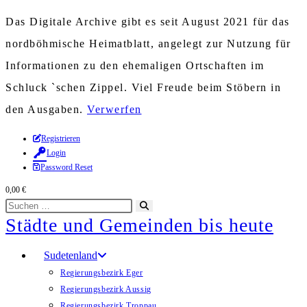
Das Digitale Archive gibt es seit August 2021 für das
nordböhmische Heimatblatt, angelegt zur Nutzung für
Informationen zu den ehemaligen Ortschaften im
Schluck `schen Zippel. Viel Freude beim Stöbern in
den Ausgaben.
Verwerfen
Zum
Registrieren
Login
Inhalt
Password Reset
springen
0,00
€
Diese
Suche
Städte und Gemeinden bis heute
Website
starten
durchsuchen
Sudetenland
Regierungsbezirk Eger
Regierungsbezirk Aussig
Regierungsbezirk Troppau