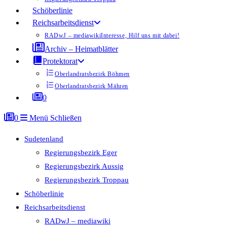
Schöberlinie
Reichsarbeitsdienst
RADwJ – mediawiki
Interesse, Hilf uns mit dabei!
Archiv – Heimatblätter
Protektorat
Oberlandratsbezirk Böhmen
Oberlandratsbezirk Mähren
0
0
Menü
Schließen
Sudetenland
Regierungsbezirk Eger
Regierungsbezirk Aussig
Regierungsbezirk Troppau
Schöberlinie
Reichsarbeitsdienst
RADwJ – mediawiki