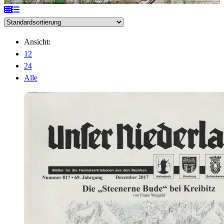
Ansicht:
12
24
Alle