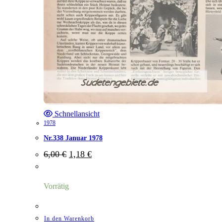
Schnellansicht
1978
Nr.338 Januar 1978
Ursprünglicher
Aktueller
6,00
€
1,18
€
Preis
Preis
war:
ist:
6,00 €
1,18 €.
Vorrätig
In den Warenkorb