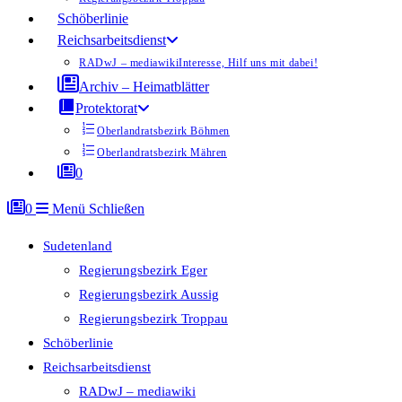
Schöberlinie
Reichsarbeitsdienst
RADwJ – mediawiki
Interesse, Hilf uns mit dabei!
Archiv – Heimatblätter
Protektorat
Oberlandratsbezirk Böhmen
Oberlandratsbezirk Mähren
0
0
Menü
Schließen
Sudetenland
Regierungsbezirk Eger
Regierungsbezirk Aussig
Regierungsbezirk Troppau
Schöberlinie
Reichsarbeitsdienst
RADwJ – mediawiki