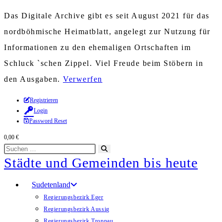
Das Digitale Archive gibt es seit August 2021 für das
nordböhmische Heimatblatt, angelegt zur Nutzung für
Informationen zu den ehemaligen Ortschaften im
Schluck `schen Zippel. Viel Freude beim Stöbern in
den Ausgaben.
Verwerfen
Zum
Registrieren
Login
Inhalt
Password Reset
springen
0,00
€
Diese
Suche
Städte und Gemeinden bis heute
Website
starten
durchsuchen
Sudetenland
Regierungsbezirk Eger
Regierungsbezirk Aussig
Regierungsbezirk Troppau