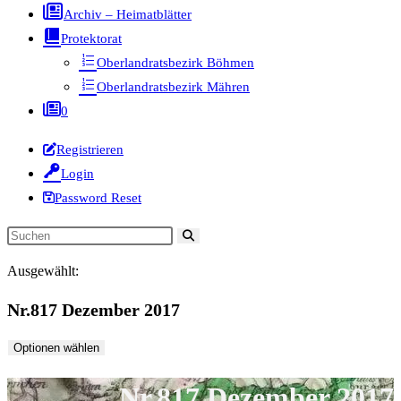
Archiv – Heimatblätter
Protektorat
Oberlandratsbezirk Böhmen
Oberlandratsbezirk Mähren
0
Registrieren
Login
Password Reset
Diese
Website
Ausgewählt:
durchsuchen
Nr.817 Dezember 2017
Optionen wählen
Nr.817 Dezember 2017