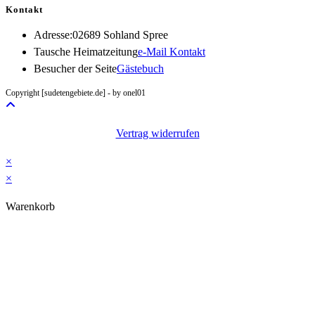
Kontakt
Adresse:
02689 Sohland Spree
Opens
Tausche Heimatzeitung
e-Mail Kontakt
in
Besucher der Seite
Gästebuch
your
Copyright [sudetengebiete.de] - by onel01
application
Vertrag widerrufen
×
×
Warenkorb