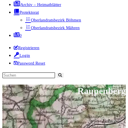
Archiv – Heimatblätter
Protektorat
Oberlandratsbezirk Böhmen
Oberlandratsbezirk Mähren
0
Registrieren
Login
Password Reset
Diese
Website
Raupenberg
durchsuchen