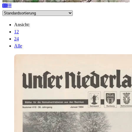
Ansicht:
12
24
Alle