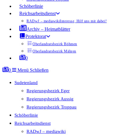
Schöberlinie
Reichsarbeitsdienst
RADwJ – mediawiki
Interesse, Hilf uns mit dabei!
Archiv – Heimatblätter
Protektorat
Oberlandratsbezirk Böhmen
Oberlandratsbezirk Mähren
0
0
Menü
Schließen
Sudetenland
Regierungsbezirk Eger
Regierungsbezirk Aussig
Regierungsbezirk Troppau
Schöberlinie
Reichsarbeitsdienst
RADwJ – mediawiki