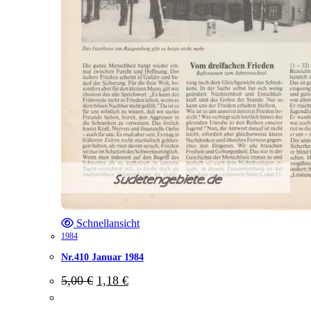
Schnellansicht
1984
Nr.410 Januar 1984
Ursprünglicher
Aktueller
5,00
€
1,18
€
Preis
Preis
war:
ist: