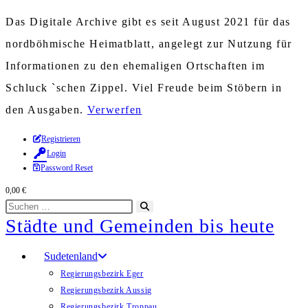
Das Digitale Archive gibt es seit August 2021 für das
nordböhmische Heimatblatt, angelegt zur Nutzung für
Informationen zu den ehemaligen Ortschaften im
Schluck `schen Zippel. Viel Freude beim Stöbern in
den Ausgaben.
Verwerfen
Zum
Registrieren
Login
Inhalt
Password Reset
springen
0,00
€
Diese
Suche
Städte und Gemeinden bis heute
Website
starten
durchsuchen
Sudetenland
Regierungsbezirk Eger
Regierungsbezirk Aussig
Regierungsbezirk Troppau