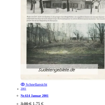
Schnellansicht
2001
Nr.614 Januar 2001
Ursprünglicher
Aktueller
3,00
€
1,75
€