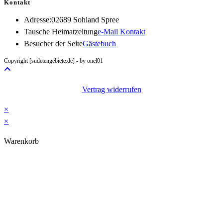
Kontakt
Adresse:
02689 Sohland Spree
Opens
Tausche Heimatzeitung
e-Mail Kontakt
in
Besucher der Seite
Gästebuch
your
Copyright [sudetengebiete.de] - by onel01
application
Vertrag widerrufen
×
×
Warenkorb