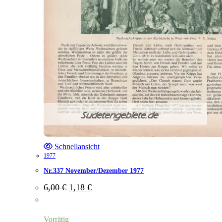
Schnellansicht
1977
Nr.337 November/Dezember 1977
Ursprünglicher
Aktueller
6,00
€
1,18
€
Preis
Preis
war:
ist:
6,00 €
1,18 €.
Vorrätig