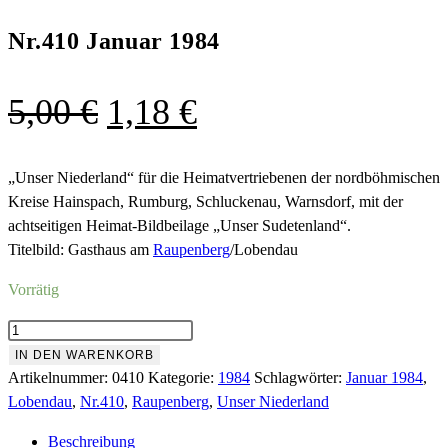
Nr.410 Januar 1984
Ursprünglicher
Aktueller
5,00
€
1,18
€
Preis
Preis
war:
ist:
„Unser Niederland“ für die Heimatvertriebenen der nordböhmischen
Kreise Hainspach, Rumburg, Schluckenau, Warnsdorf, mit der
5,00 €
1,18 €.
achtseitigen Heimat-Bildbeilage „Unser Sudetenland“.
Titelbild: Gasthaus am
Raupenberg
/Lobendau
Vorrätig
Nr.410
Januar
IN DEN WARENKORB
1984
Artikelnummer:
0410
Kategorie:
1984
Schlagwörter:
Januar 1984
,
Menge
Lobendau
,
Nr.410
,
Raupenberg
,
Unser Niederland
Beschreibung