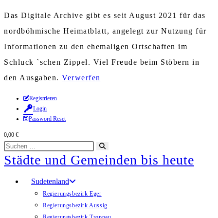
Das Digitale Archive gibt es seit August 2021 für das
nordböhmische Heimatblatt, angelegt zur Nutzung für
Informationen zu den ehemaligen Ortschaften im
Schluck `schen Zippel. Viel Freude beim Stöbern in
den Ausgaben.
Verwerfen
Zum
Registrieren
Login
Inhalt
Password Reset
springen
0,00
€
Diese
Suche
Städte und Gemeinden bis heute
Website
starten
durchsuchen
Sudetenland
Regierungsbezirk Eger
Regierungsbezirk Aussig
Regierungsbezirk Troppau