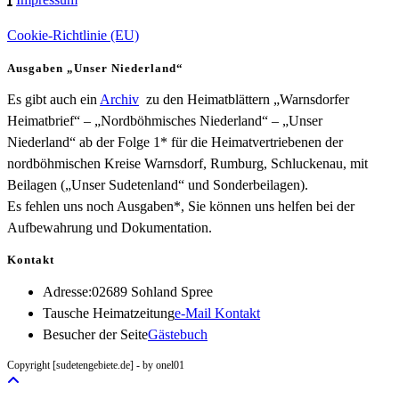
Cookie-Richtlinie (EU)
Ausgaben „Unser Niederland“
Es gibt auch ein
Archiv
zu den Heimatblättern „Warnsdorfer
Heimatbrief“ – „Nordböhmisches Niederland“ – „Unser
Niederland“ ab der Folge 1* für die Heimatvertriebenen der
nordböhmischen Kreise Warnsdorf, Rumburg, Schluckenau, mit
Beilagen („Unser Sudetenland“ und Sonderbeilagen).
Es fehlen uns noch Ausgaben*, Sie können uns helfen bei der
Aufbewahrung und Dokumentation.
Kontakt
Adresse:
02689 Sohland Spree
Opens
Tausche Heimatzeitung
e-Mail Kontakt
in
Besucher der Seite
Gästebuch
your
Copyright [sudetengebiete.de] - by onel01
application