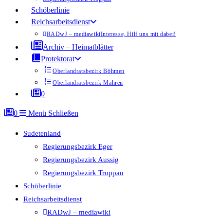
Schöberlinie
Reichsarbeitsdienst
RADwJ – mediawiki
Interesse, Hilf uns mit dabei!
Archiv – Heimatblätter
Protektorat
Oberlandratsbezirk Böhmen
Oberlandratsbezirk Mähren
0
0
Menü
Schließen
Sudetenland
Regierungsbezirk Eger
Regierungsbezirk Aussig
Regierungsbezirk Troppau
Schöberlinie
Reichsarbeitsdienst
RADwJ – mediawiki