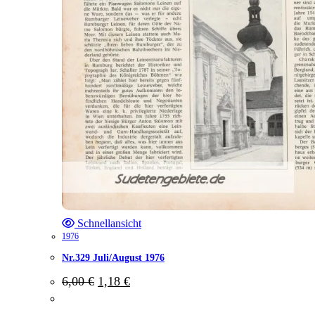
Schnellansicht
1976
Nr.329 Juli/August 1976
Ursprünglicher
Aktueller
6,00
€
1,18
€
Preis
Preis
war:
ist: