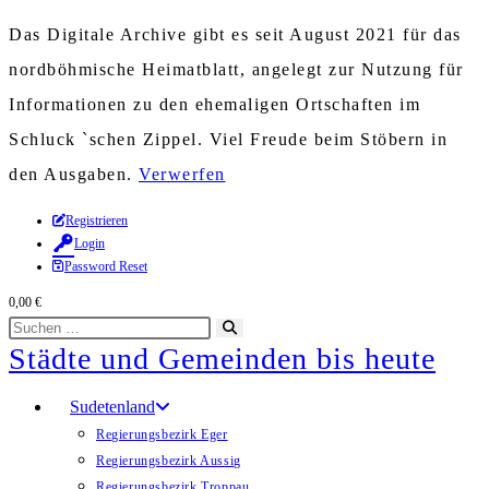
Das Digitale Archive gibt es seit August 2021 für das
nordböhmische Heimatblatt, angelegt zur Nutzung für
Informationen zu den ehemaligen Ortschaften im
Schluck `schen Zippel. Viel Freude beim Stöbern in
den Ausgaben.
Verwerfen
Zum
Registrieren
Login
Inhalt
Password Reset
springen
0,00
€
Diese
Suche
Städte und Gemeinden bis heute
Website
starten
durchsuchen
Sudetenland
Regierungsbezirk Eger
Regierungsbezirk Aussig
Regierungsbezirk Troppau