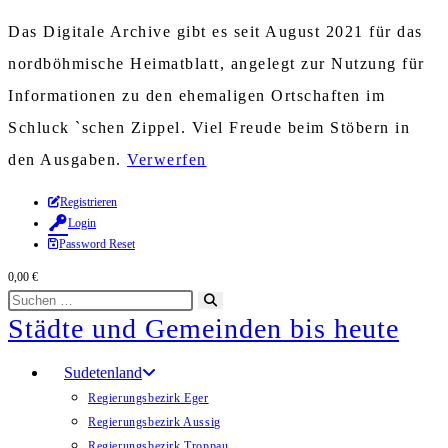
Das Digitale Archive gibt es seit August 2021 für das
nordböhmische Heimatblatt, angelegt zur Nutzung für
Informationen zu den ehemaligen Ortschaften im
Schluck `schen Zippel. Viel Freude beim Stöbern in
den Ausgaben.
Verwerfen
Zum
Registrieren
Login
Inhalt
Password Reset
springen
0,00
€
Diese
Suche
Städte und Gemeinden bis heute
Website
starten
durchsuchen
Sudetenland
Regierungsbezirk Eger
Regierungsbezirk Aussig
Regierungsbezirk Troppau