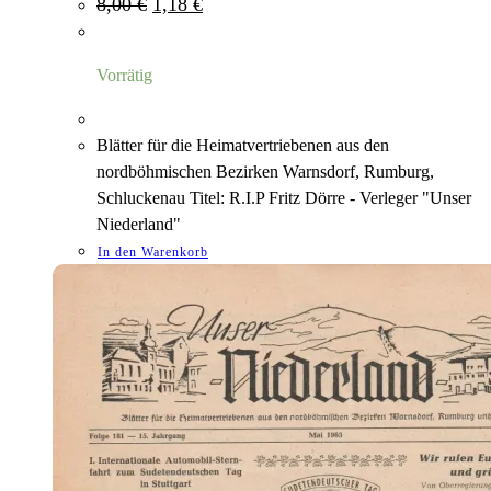
Ursprünglicher
Aktueller
8,00
€
1,18
€
Preis
Preis
war:
ist:
8,00 €
1,18 €.
Vorrätig
Blätter für die Heimatvertriebenen aus den
nordböhmischen Bezirken Warnsdorf, Rumburg,
Schluckenau Titel: R.I.P Fritz Dörre - Verleger "Unser
Niederland"
In den Warenkorb