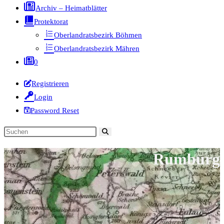
Archiv – Heimatblätter
Protektorat
Oberlandratsbezirk Böhmen
Oberlandratsbezirk Mähren
0
Registrieren
Login
Password Reset
Diese
Website
Rumburg
durchsuchen