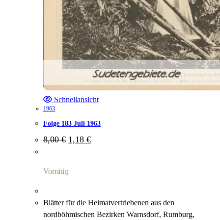
Schnellansicht
1963
Folge 183 Juli 1963
Ursprünglicher
Aktueller
8,00
€
1,18
€
Preis
Preis
war:
ist:
8,00 €
1,18 €.
Vorrätig
Blätter für die Heimatvertriebenen aus den
nordböhmischen Bezirken Warnsdorf, Rumburg,