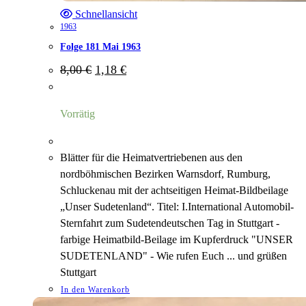
Schnellansicht
1963
Folge 181 Mai 1963
Ursprünglicher
Aktueller
8,00
€
1,18
€
Preis
Preis
war:
ist:
8,00 €
1,18 €.
Vorrätig
Blätter für die Heimatvertriebenen aus den
nordböhmischen Bezirken Warnsdorf, Rumburg,
Schluckenau mit der achtseitigen Heimat-Bildbeilage
„Unser Sudetenland“. Titel: I.International Automobil-
Sternfahrt zum Sudetendeutschen Tag in Stuttgart -
farbige Heimatbild-Beilage im Kupferdruck "UNSER
SUDETENLAND" - Wie rufen Euch ... und grüßen
Stuttgart
In den Warenkorb