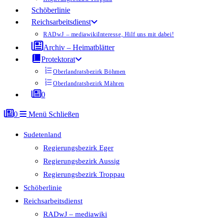
Schöberlinie
Reichsarbeitsdienst
RADwJ – mediawiki
Interesse, Hilf uns mit dabei!
Archiv – Heimatblätter
Protektorat
Oberlandratsbezirk Böhmen
Oberlandratsbezirk Mähren
0
0
Menü
Schließen
Sudetenland
Regierungsbezirk Eger
Regierungsbezirk Aussig
Regierungsbezirk Troppau
Schöberlinie
Reichsarbeitsdienst
RADwJ – mediawiki