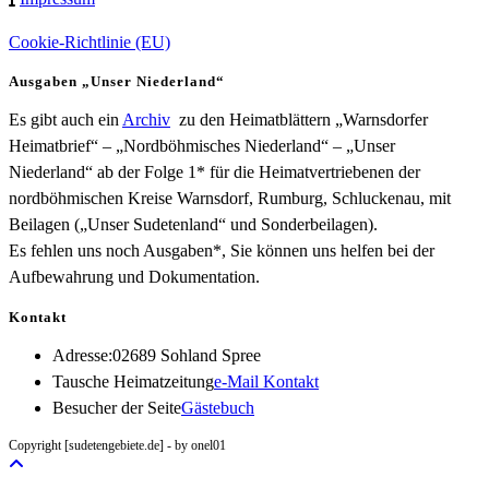
Cookie-Richtlinie (EU)
Ausgaben „Unser Niederland“
Es gibt auch ein
Archiv
zu den Heimatblättern „Warnsdorfer
Heimatbrief“ – „Nordböhmisches Niederland“ – „Unser
Niederland“ ab der Folge 1* für die Heimatvertriebenen der
nordböhmischen Kreise Warnsdorf, Rumburg, Schluckenau, mit
Beilagen („Unser Sudetenland“ und Sonderbeilagen).
Es fehlen uns noch Ausgaben*, Sie können uns helfen bei der
Aufbewahrung und Dokumentation.
Kontakt
Adresse:
02689 Sohland Spree
Opens
Tausche Heimatzeitung
e-Mail Kontakt
in
Besucher der Seite
Gästebuch
your
Copyright [sudetengebiete.de] - by onel01
application