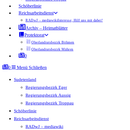
Schöberlinie
Reichsarbeitsdienst
RADwJ – mediawiki
Interesse, Hilf uns mit dabei!
Archiv – Heimatblätter
Protektorat
Oberlandratsbezirk Böhmen
Oberlandratsbezirk Mähren
0
0
Menü
Schließen
Sudetenland
Regierungsbezirk Eger
Regierungsbezirk Aussig
Regierungsbezirk Troppau
Schöberlinie
Reichsarbeitsdienst
RADwJ – mediawiki