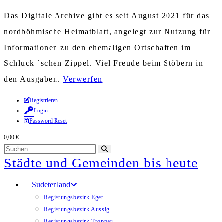
Das Digitale Archive gibt es seit August 2021 für das
nordböhmische Heimatblatt, angelegt zur Nutzung für
Informationen zu den ehemaligen Ortschaften im
Schluck `schen Zippel. Viel Freude beim Stöbern in
den Ausgaben.
Verwerfen
Zum
Registrieren
Login
Inhalt
Password Reset
springen
0,00
€
Diese
Suche
Städte und Gemeinden bis heute
Website
starten
durchsuchen
Sudetenland
Regierungsbezirk Eger
Regierungsbezirk Aussig
Regierungsbezirk Troppau