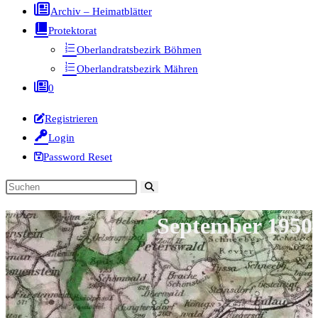
Archiv – Heimatblätter
Protektorat
Oberlandratsbezirk Böhmen
Oberlandratsbezirk Mähren
0
Registrieren
Login
Password Reset
Diese
Website
September 1950
durchsuchen