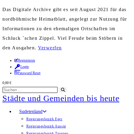
Das Digitale Archive gibt es seit August 2021 für das
nordböhmische Heimatblatt, angelegt zur Nutzung für
Informationen zu den ehemaligen Ortschaften im
Schluck `schen Zippel. Viel Freude beim Stöbern in
den Ausgaben.
Verwerfen
Zum
Registrieren
Login
Inhalt
Password Reset
springen
0,00
€
Diese
Suche
Städte und Gemeinden bis heute
Website
starten
durchsuchen
Sudetenland
Regierungsbezirk Eger
Regierungsbezirk Aussig
Regierungsbezirk Troppau