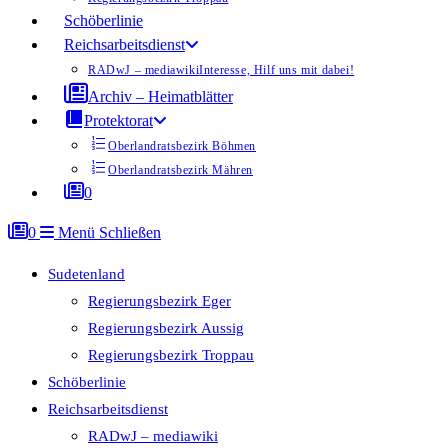
Schöberlinie
Reichsarbeitsdienst
RADwJ – mediawiki
Interesse, Hilf uns mit dabei!
Archiv – Heimatblätter
Protektorat
Oberlandratsbezirk Böhmen
Oberlandratsbezirk Mähren
0
0
Menü
Schließen
Sudetenland
Regierungsbezirk Eger
Regierungsbezirk Aussig
Regierungsbezirk Troppau
Schöberlinie
Reichsarbeitsdienst
RADwJ – mediawiki