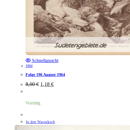
Schnellansicht
1964
Folge 196 August 1964
Ursprünglicher
Aktueller
8,00
€
1,18
€
Preis
Preis
war:
ist:
8,00 €
1,18 €.
Vorrätig
In den Warenkorb