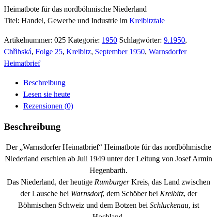
Heimatbote für das nordböhmische Niederland
Titel: Handel, Gewerbe und Industrie im
Kreibitztale
Artikelnummer:
025
Kategorie:
1950
Schlagwörter:
9.1950
,
Chřibská
,
Folge 25
,
Kreibitz
,
September 1950
,
Warnsdorfer
Heimatbrief
Beschreibung
Lesen sie heute
Rezensionen (0)
Beschreibung
Der „Warnsdorfer Heimatbrief“ Heimatbote für das nordböhmische
Niederland erschien ab Juli 1949 unter der Leitung von Josef Armin
Hegenbarth.
Das Niederland, der heutige
Rumburger
Kreis, das Land zwischen
der Lausche bei
Warnsdorf
, dem Schöber bei
Kreibitz
, der
Böhmischen Schweiz und dem Botzen bei
Schluckenau
, ist
Hochland.