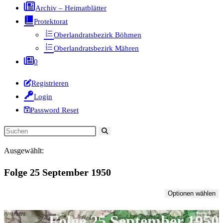
Archiv – Heimatblätter
Protektorat
Oberlandratsbezirk Böhmen
Oberlandratsbezirk Mähren
0
Registrieren
Login
Password Reset
Diese
Website
Ausgewählt:
durchsuchen
Folge 25 September 1950
Optionen wählen
Folge 25 September 1950