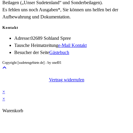
Beilagen („Unser Sudetenland“ und Sonderbeilagen).
Es fehlen uns noch Ausgaben*, Sie können uns helfen bei der
Aufbewahrung und Dokumentation.
Kontakt
Adresse:
02689 Sohland Spree
Opens
Tausche Heimatzeitung
e-Mail Kontakt
in
Besucher der Seite
Gästebuch
your
Copyright [sudetengebiete.de] - by onel01
application
Vertrag widerrufen
×
×
Warenkorb