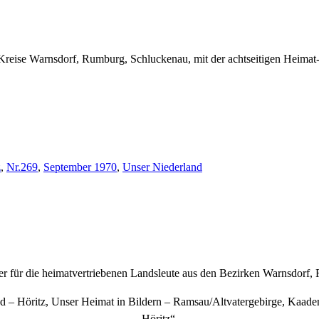
Kreise Warnsdorf, Rumburg, Schluckenau, mit der achtseitigen Heimat
z
,
Nr.269
,
September 1970
,
Unser Niederland
ter für die heimatvertriebenen Landsleute aus den Bezirken Warnsdorf
nd – Höritz, Unser Heimat in Bildern – Ramsau/Altvatergebirge, Kaaden
Höritz“.