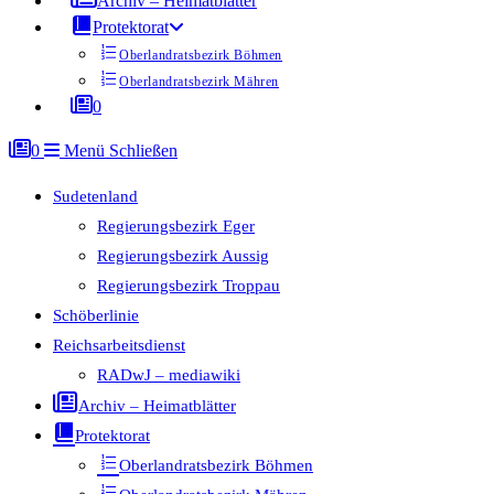
Archiv – Heimatblätter
Protektorat
Oberlandratsbezirk Böhmen
Oberlandratsbezirk Mähren
0
0
Menü
Schließen
Sudetenland
Regierungsbezirk Eger
Regierungsbezirk Aussig
Regierungsbezirk Troppau
Schöberlinie
Reichsarbeitsdienst
RADwJ – mediawiki
Archiv – Heimatblätter
Protektorat
Oberlandratsbezirk Böhmen