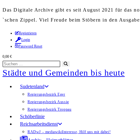
Das Digitale Archive gibt es seit August 2021 für das 
`schen Zippel. Viel Freude beim Stöbern in den Ausgab
Zum
Registrieren
Login
Inhalt
Password Reset
springen
0,00
€
Diese
Suche
Städte und Gemeinden bis heute
Website
starten
durchsuchen
Sudetenland
Regierungsbezirk Eger
Regierungsbezirk Aussig
Regierungsbezirk Troppau
Schöberlinie
Reichsarbeitsdienst
RADwJ – mediawiki
Interesse, Hilf uns mit dabei!