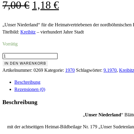
Ursprünglicher
Aktueller
7,00
€
1,18
€
Preis
Preis
war:
ist:
„Unser Niederland“ für die Heimatvertriebenen der nordböhmischen 
Titelbild:
Kreibitz
– vierhundert Jahre Stadt
7,00 €
1,18 €.
Vorrätig
Nr.269
September
IN DEN WARENKORB
1970
Artikelnummer:
0269
Kategorie:
1970
Schlagwörter:
9.1970
,
Kreibit
Menge
Beschreibung
Rezensionen (0)
Beschreibung
„
Unser Niederland
“ Blät
mit der achtseitigen Heimat-Bildbeilage Nr. 179 „Unser Sudetenla