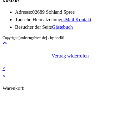
Kontakt
Adresse:
02689 Sohland Spree
Opens
Tausche Heimatzeitung
e-Mail Kontakt
in
Besucher der Seite
Gästebuch
your
Copyright [sudetengebiete.de] - by onel01
application
Vertrag widerrufen
×
×
Warenkorb