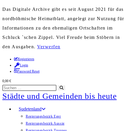
Das Digitale Archive gibt es seit August 2021 für das
nordböhmische Heimatblatt, angelegt zur Nutzung für
Informationen zu den ehemaligen Ortschaften im
Schluck `schen Zippel. Viel Freude beim Stöbern in
den Ausgaben.
Verwerfen
Zum
Registrieren
Login
Inhalt
Password Reset
springen
0,00
€
Diese
Suche
Städte und Gemeinden bis heute
Website
starten
durchsuchen
Sudetenland
Regierungsbezirk Eger
Regierungsbezirk Aussig
Regierungsbezirk Troppau