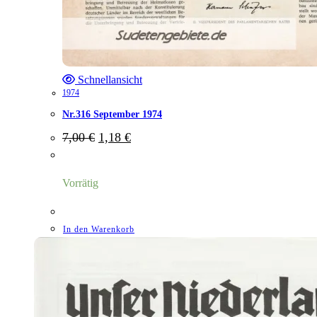
Schnellansicht
1974
Nr.316 September 1974
Ursprünglicher
Aktueller
7,00
€
1,18
€
Preis
Preis
war:
ist:
7,00 €
1,18 €.
Vorrätig
In den Warenkorb