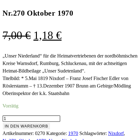
Nr.270 Oktober 1970
Ursprünglicher
Aktueller
7,00
€
1,18
€
Preis
Preis
war:
ist:
„Unser Niederland“ für die Heimatvertriebenen der nordböhmischen
Kreise Warnsdorf, Rumburg, Schluckenau, mit der achtseitigen
7,00 €
1,18 €.
Heimat-Bildbeilage „Unser Sudetenland“.
Titelbild: * 5.Mai 1819 Nixdorf – Franz Josef Fischer Edler von
Röslerstamm – † 13.Dezember 1907 Brunn am Gebirge/Mödling
Oberinspektor der k.k. Staatsbahn
Vorrätig
Nr.270
Oktober
IN DEN WARENKORB
1970
Artikelnummer:
0270
Kategorie:
1970
Schlagwörter:
Nixdorf
,