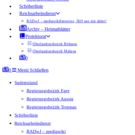
Schöberlinie
Reichsarbeitsdienst
RADwJ – mediawiki
Interesse, Hilf uns mit dabei!
Archiv – Heimatblätter
Protektorat
Oberlandratsbezirk Böhmen
Oberlandratsbezirk Mähren
0
0
Menü
Schließen
Sudetenland
Regierungsbezirk Eger
Regierungsbezirk Aussig
Regierungsbezirk Troppau
Schöberlinie
Reichsarbeitsdienst
RADwJ – mediawiki