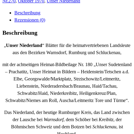
Menge
Nr.270
,
Oktober 1970
,
Unser Niederland
Beschreibung
Rezensionen (0)
Beschreibung
„
Unser Niederland
“ Blätter für die heimatvertriebenen Landsleute
aus den Bezirken Warnsdorf, Rumburg und Schluckenau,
mit der achtseitigen Heimat-Bildbeilage Nr. 180 „Unser Sudetenland
– Prachatitz, Unser Heimat in Bildern – Heidenstein/Tetschen a.d.
Elbe, Georgswalde/Marktplatz, Strzischowitz/Leitmeritz,
Liebenstein, Niederadersbach/Braunau, Haid/Tachau,
Schwabitz/Haid, Niederkreibitz, Heiligenkreuz/Plan,
Schwabitz/Niemes am Roll, Auscha/Leitmeritz Tore und Türme“.
Das Niederland, der heutige Rumburger Kreis, das Land zwischen
der Lausche bei
Warnsdorf
, dem Schöber bei
Kreibitz
, der
Böhmischen Schweiz und dem Botzen bei
Schluckenau
, ist
Hochland.