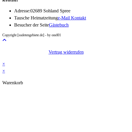
Kontakt
Adresse:
02689 Sohland Spree
Opens
Tausche Heimatzeitung
e-Mail Kontakt
in
Besucher der Seite
Gästebuch
your
Copyright [sudetengebiete.de] - by onel01
application
Vertrag widerrufen
×
×
Warenkorb