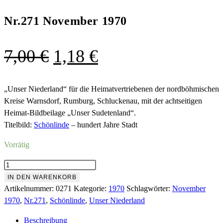
Nr.271 November 1970
Ursprünglicher
Aktueller
7,00
€
1,18
€
Preis
Preis
war:
ist:
„Unser Niederland“ für die Heimatvertriebenen der nordböhmischen
Kreise Warnsdorf, Rumburg, Schluckenau, mit der achtseitigen
7,00 €
1,18 €.
Heimat-Bildbeilage „Unser Sudetenland“.
Titelbild:
Schönlinde
– hundert Jahre Stadt
Vorrätig
Nr.271
November
IN DEN WARENKORB
1970
Artikelnummer:
0271
Kategorie:
1970
Schlagwörter:
November
Menge
1970
,
Nr.271
,
Schönlinde
,
Unser Niederland
Beschreibung