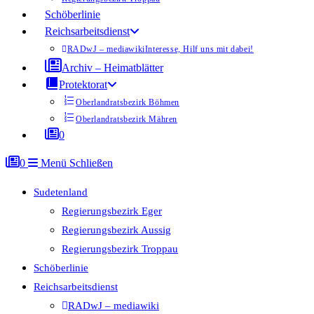
Schöberlinie
Reichsarbeitsdienst
RADwJ – mediawiki
Interesse, Hilf uns mit dabei!
Archiv – Heimatblätter
Protektorat
Oberlandratsbezirk Böhmen
Oberlandratsbezirk Mähren
0
0
Menü
Schließen
Sudetenland
Regierungsbezirk Eger
Regierungsbezirk Aussig
Regierungsbezirk Troppau
Schöberlinie
Reichsarbeitsdienst
RADwJ – mediawiki