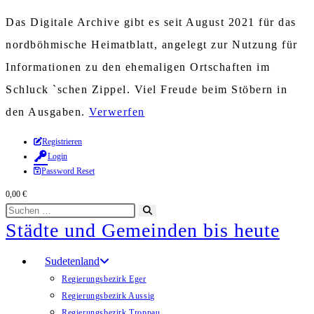
Das Digitale Archive gibt es seit August 2021 für das
nordböhmische Heimatblatt, angelegt zur Nutzung für
Informationen zu den ehemaligen Ortschaften im
Schluck `schen Zippel. Viel Freude beim Stöbern in
den Ausgaben.
Verwerfen
Zum
Registrieren
Login
Inhalt
Password Reset
springen
0,00
€
Diese
Suche
Städte und Gemeinden bis heute
Website
starten
durchsuchen
Sudetenland
Regierungsbezirk Eger
Regierungsbezirk Aussig
Regierungsbezirk Troppau