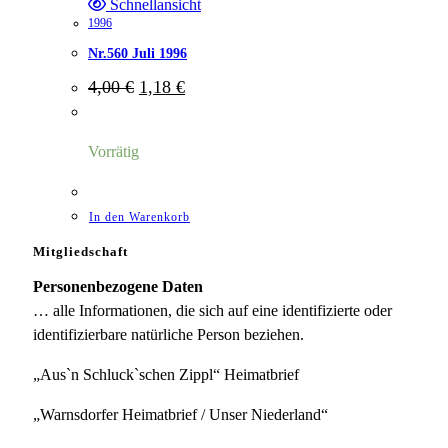
Schnellansicht
1996
Nr.560 Juli 1996
Ursprünglicher
Aktueller
4,00
€
1,18
€
Preis
Preis
war:
ist:
4,00 €
1,18 €.
Vorrätig
In den Warenkorb
Mitgliedschaft
Personenbezogene Daten
… alle Informationen, die sich auf eine identifizierte oder
identifizierbare natürliche Person beziehen.
„Aus`n Schluck`schen Zippl“ Heimatbrief
„Warnsdorfer Heimatbrief / Unser Niederland“