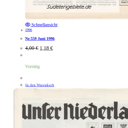
Schnellansicht
1996
Nr.559 Juni 1996
Ursprünglicher
Aktueller
4,00
€
1,18
€
Preis
Preis
war:
ist:
4,00 €
1,18 €.
Vorrätig
In den Warenkorb