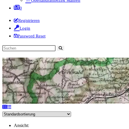
Oberlandratsbezirk Mähren
0
Registrieren
Login
Password Reset
Diese
Website
durchsuchen
Ansicht: