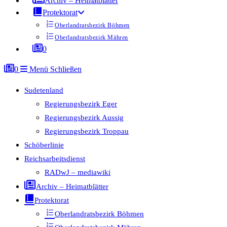
Archiv – Heimatblätter
Protektorat
Oberlandratsbezirk Böhmen
Oberlandratsbezirk Mähren
0
0
Menü
Schließen
Sudetenland
Regierungsbezirk Eger
Regierungsbezirk Aussig
Regierungsbezirk Troppau
Schöberlinie
Reichsarbeitsdienst
RADwJ – mediawiki
Archiv – Heimatblätter
Protektorat
Oberlandratsbezirk Böhmen