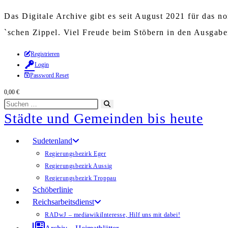
Das Digitale Archive gibt es seit August 2021 für das 
`schen Zippel. Viel Freude beim Stöbern in den Ausgab
Zum
Registrieren
Login
Inhalt
Password Reset
springen
0,00
€
Diese
Suche
Städte und Gemeinden bis heute
Website
starten
durchsuchen
Sudetenland
Regierungsbezirk Eger
Regierungsbezirk Aussig
Regierungsbezirk Troppau
Schöberlinie
Reichsarbeitsdienst
RADwJ – mediawiki
Interesse, Hilf uns mit dabei!