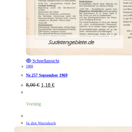
Schnellansicht
1969
Nr.257 September 1969
Ursprünglicher
Aktueller
8,00
€
1,18
€
Preis
Preis
war:
ist:
8,00 €
1,18 €.
Vorrätig
In den Warenkorb