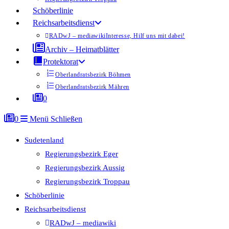
Schöberlinie
Reichsarbeitsdienst
RADwJ – mediawiki
Interesse, Hilf uns mit dabei!
Archiv – Heimatblätter
Protektorat
Oberlandratsbezirk Böhmen
Oberlandratsbezirk Mähren
0
0
Menü
Schließen
Sudetenland
Regierungsbezirk Eger
Regierungsbezirk Aussig
Regierungsbezirk Troppau
Schöberlinie
Reichsarbeitsdienst
RADwJ – mediawiki