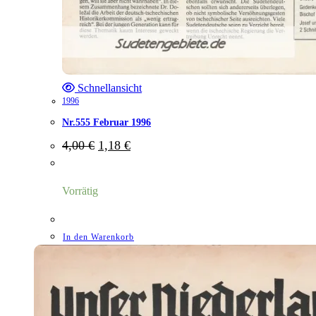
Schnellansicht
1996
Nr.555 Februar 1996
Ursprünglicher
Aktueller
4,00
€
1,18
€
Preis
Preis
war:
ist:
4,00 €
1,18 €.
Vorrätig
In den Warenkorb