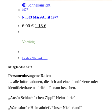
Schnellansicht
1977
Nr.333 März/April 1977
Ursprünglicher
Aktueller
6,00
€
1,18
€
Preis
Preis
war:
ist:
6,00 €
1,18 €.
Vorrätig
In den Warenkorb
Mitgliedschaft
Personenbezogene Daten
… alle Informationen, die sich auf eine identifizierte oder
identifizierbare natürliche Person beziehen.
„Aus`n Schluck`schen Zippl“ Heimatbrief
„Warnsdorfer Heimatbrief / Unser Niederland“