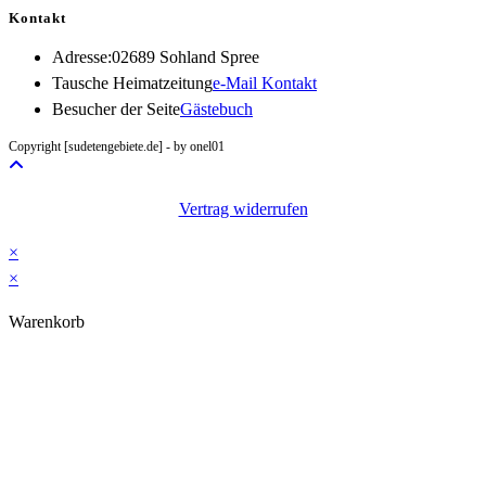
Kontakt
Adresse:
02689 Sohland Spree
Opens
Tausche Heimatzeitung
e-Mail Kontakt
in
Besucher der Seite
Gästebuch
your
Copyright [sudetengebiete.de] - by onel01
application
Vertrag widerrufen
×
×
Warenkorb