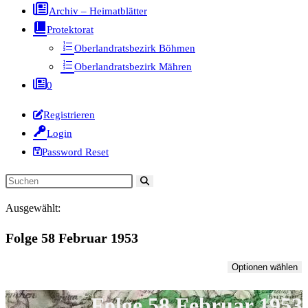
Archiv – Heimatblätter
Protektorat
Oberlandratsbezirk Böhmen
Oberlandratsbezirk Mähren
0
Registrieren
Login
Password Reset
Diese
Website
Ausgewählt:
durchsuchen
Folge 58 Februar 1953
Optionen wählen
Folge 58 Februar 1953