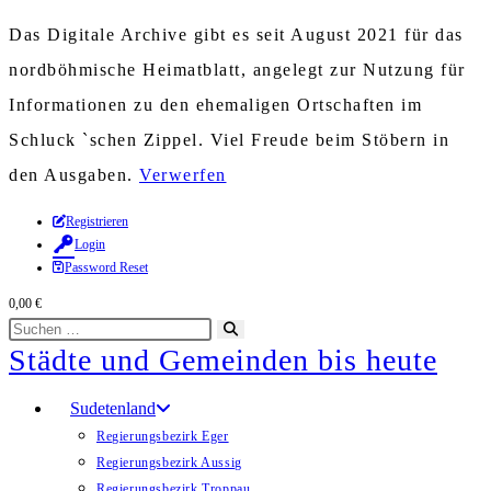
Das Digitale Archive gibt es seit August 2021 für das
nordböhmische Heimatblatt, angelegt zur Nutzung für
Informationen zu den ehemaligen Ortschaften im
Schluck `schen Zippel. Viel Freude beim Stöbern in
den Ausgaben.
Verwerfen
Zum
Registrieren
Login
Inhalt
Password Reset
springen
0,00
€
Diese
Suche
Städte und Gemeinden bis heute
Website
starten
durchsuchen
Sudetenland
Regierungsbezirk Eger
Regierungsbezirk Aussig
Regierungsbezirk Troppau