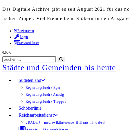
Das Digitale Archive gibt es seit August 2021 für das 
`schen Zippel. Viel Freude beim Stöbern in den Ausgab
Zum
Registrieren
Login
Inhalt
Password Reset
springen
0,00
€
Diese
Suche
Städte und Gemeinden bis heute
Website
starten
durchsuchen
Sudetenland
Regierungsbezirk Eger
Regierungsbezirk Aussig
Regierungsbezirk Troppau
Schöberlinie
Reichsarbeitsdienst
RADwJ – mediawiki
Interesse, Hilf uns mit dabei!