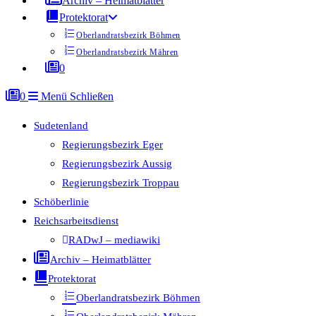
Archiv – Heimatblätter
Protektorat
Oberlandratsbezirk Böhmen
Oberlandratsbezirk Mähren
0
0
Menü
Schließen
Sudetenland
Regierungsbezirk Eger
Regierungsbezirk Aussig
Regierungsbezirk Troppau
Schöberlinie
Reichsarbeitsdienst
RADwJ – mediawiki
Archiv – Heimatblätter
Protektorat
Oberlandratsbezirk Böhmen