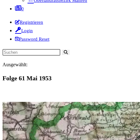
Oberlandratsbezirk Mähren
0
Registrieren
Login
Password Reset
Diese
Website
Ausgewählt:
durchsuchen
Folge 61 Mai 1953