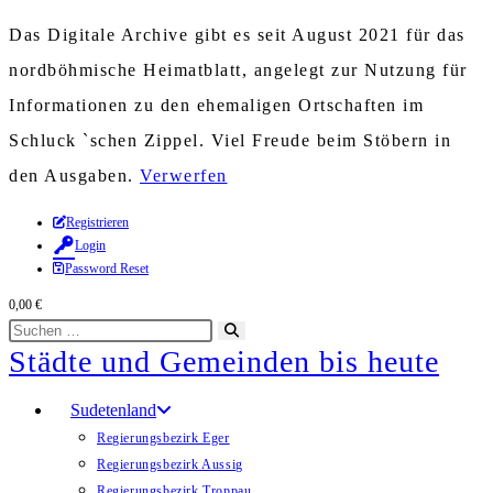
Das Digitale Archive gibt es seit August 2021 für das
nordböhmische Heimatblatt, angelegt zur Nutzung für
Informationen zu den ehemaligen Ortschaften im
Schluck `schen Zippel. Viel Freude beim Stöbern in
den Ausgaben.
Verwerfen
Zum
Registrieren
Login
Inhalt
Password Reset
springen
0,00
€
Diese
Suche
Städte und Gemeinden bis heute
Website
starten
durchsuchen
Sudetenland
Regierungsbezirk Eger
Regierungsbezirk Aussig
Regierungsbezirk Troppau