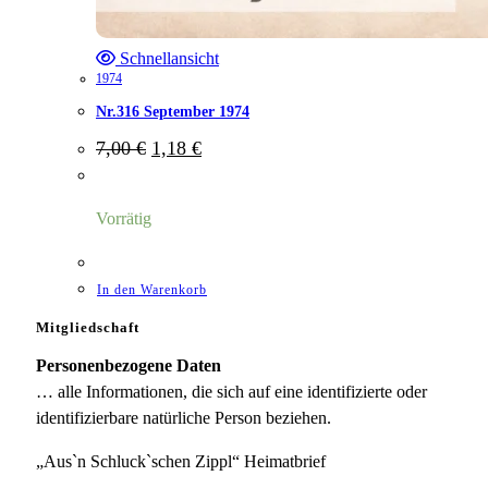
Schnellansicht
1974
Nr.316 September 1974
Ursprünglicher
Aktueller
7,00
€
1,18
€
Preis
Preis
war:
ist:
7,00 €
1,18 €.
Vorrätig
In den Warenkorb
Mitgliedschaft
Personenbezogene Daten
… alle Informationen, die sich auf eine identifizierte oder
identifizierbare natürliche Person beziehen.
„Aus`n Schluck`schen Zippl“ Heimatbrief