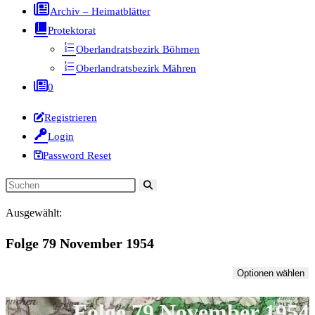
Archiv – Heimatblätter
Protektorat
Oberlandratsbezirk Böhmen
Oberlandratsbezirk Mähren
0
Registrieren
Login
Password Reset
Diese
Website
Ausgewählt:
durchsuchen
Folge 79 November 1954
Optionen wählen
Folge 79 November 1954