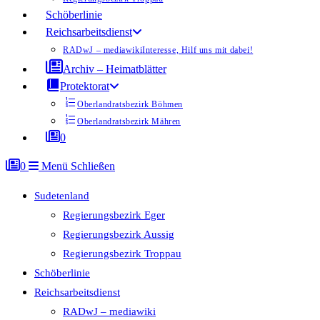
Schöberlinie
Reichsarbeitsdienst
RADwJ – mediawiki
Interesse, Hilf uns mit dabei!
Archiv – Heimatblätter
Protektorat
Oberlandratsbezirk Böhmen
Oberlandratsbezirk Mähren
0
0
Menü
Schließen
Sudetenland
Regierungsbezirk Eger
Regierungsbezirk Aussig
Regierungsbezirk Troppau
Schöberlinie
Reichsarbeitsdienst
RADwJ – mediawiki