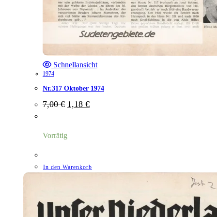
Schnellansicht
1974
Nr.317 Oktober 1974
Ursprünglicher
Aktueller
7,00
€
1,18
€
Preis
Preis
war:
ist:
7,00 €
1,18 €.
Vorrätig
In den Warenkorb