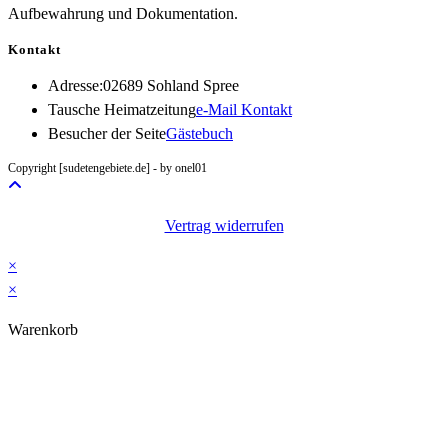
Aufbewahrung und Dokumentation.
Kontakt
Adresse:
02689 Sohland Spree
Opens
Tausche Heimatzeitung
e-Mail Kontakt
in
Besucher der Seite
Gästebuch
your
Copyright [sudetengebiete.de] - by onel01
application
Vertrag widerrufen
×
×
Warenkorb