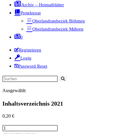
Archiv – Heimatblätter
Protektorat
Oberlandratsbezirk Böhmen
Oberlandratsbezirk Mähren
0
Registrieren
Login
Password Reset
Diese
Website
Ausgewählt:
durchsuchen
Inhaltsverzeichnis 2021
0,20
€
Inhaltsverzeichnis