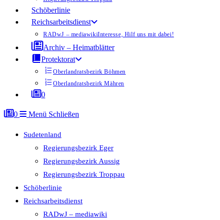
Schöberlinie
Reichsarbeitsdienst
RADwJ – mediawiki
Interesse, Hilf uns mit dabei!
Archiv – Heimatblätter
Protektorat
Oberlandratsbezirk Böhmen
Oberlandratsbezirk Mähren
0
0
Menü
Schließen
Sudetenland
Regierungsbezirk Eger
Regierungsbezirk Aussig
Regierungsbezirk Troppau
Schöberlinie
Reichsarbeitsdienst
RADwJ – mediawiki