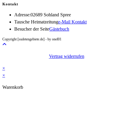
Kontakt
Adresse:
02689 Sohland Spree
Opens
Tausche Heimatzeitung
e-Mail Kontakt
in
Besucher der Seite
Gästebuch
your
Copyright [sudetengebiete.de] - by onel01
application
Vertrag widerrufen
×
×
Warenkorb