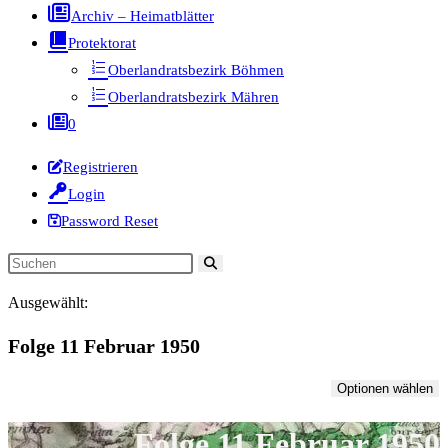
Archiv – Heimatblätter
Protektorat
Oberlandratsbezirk Böhmen
Oberlandratsbezirk Mähren
0
Registrieren
Login
Password Reset
Diese
Website
Ausgewählt:
durchsuchen
Folge 11 Februar 1950
Optionen wählen
Folge 11 Februar 1950