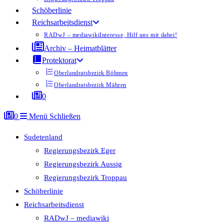
Schöberlinie
Reichsarbeitsdienst
RADwJ – mediawiki
Interesse, Hilf uns mit dabei!
Archiv – Heimatblätter
Protektorat
Oberlandratsbezirk Böhmen
Oberlandratsbezirk Mähren
0
0
Menü
Schließen
Sudetenland
Regierungsbezirk Eger
Regierungsbezirk Aussig
Regierungsbezirk Troppau
Schöberlinie
Reichsarbeitsdienst
RADwJ – mediawiki