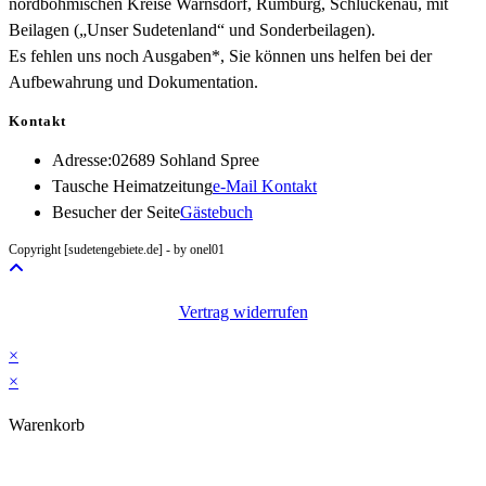
nordböhmischen Kreise Warnsdorf, Rumburg, Schluckenau, mit
Beilagen („Unser Sudetenland“ und Sonderbeilagen).
Es fehlen uns noch Ausgaben*, Sie können uns helfen bei der
Aufbewahrung und Dokumentation.
Kontakt
Adresse:
02689 Sohland Spree
Opens
Tausche Heimatzeitung
e-Mail Kontakt
in
Besucher der Seite
Gästebuch
your
Copyright [sudetengebiete.de] - by onel01
application
Vertrag widerrufen
×
×
Warenkorb