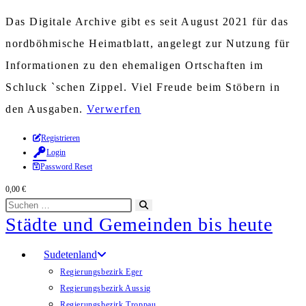
Das Digitale Archive gibt es seit August 2021 für das
nordböhmische Heimatblatt, angelegt zur Nutzung für
Informationen zu den ehemaligen Ortschaften im
Schluck `schen Zippel. Viel Freude beim Stöbern in
den Ausgaben.
Verwerfen
Zum
Registrieren
Login
Inhalt
Password Reset
springen
0,00
€
Diese
Suche
Städte und Gemeinden bis heute
Website
starten
durchsuchen
Sudetenland
Regierungsbezirk Eger
Regierungsbezirk Aussig
Regierungsbezirk Troppau