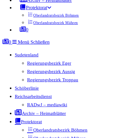
Archiv – Heimatblätter
Protektorat
Oberlandratsbezirk Böhmen
Oberlandratsbezirk Mähren
0
0
Menü
Schließen
Sudetenland
Regierungsbezirk Eger
Regierungsbezirk Aussig
Regierungsbezirk Troppau
Schöberlinie
Reichsarbeitsdienst
RADwJ – mediawiki
Archiv – Heimatblätter
Protektorat
Oberlandratsbezirk Böhmen