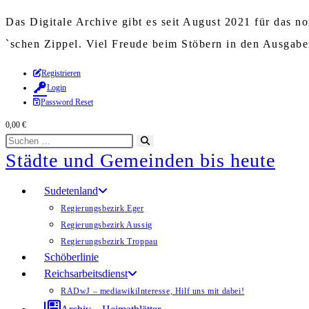
Das Digitale Archive gibt es seit August 2021 für das 
`schen Zippel. Viel Freude beim Stöbern in den Ausgab
Zum
Registrieren
Login
Inhalt
Password Reset
springen
0,00
€
Diese
Suche
Städte und Gemeinden bis heute
Website
starten
durchsuchen
Sudetenland
Regierungsbezirk Eger
Regierungsbezirk Aussig
Regierungsbezirk Troppau
Schöberlinie
Reichsarbeitsdienst
RADwJ – mediawiki
Interesse, Hilf uns mit dabei!