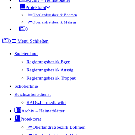
Archiv – Heimatblätter
Protektorat
Oberlandratsbezirk Böhmen
Oberlandratsbezirk Mähren
0
0
Menü
Schließen
Sudetenland
Regierungsbezirk Eger
Regierungsbezirk Aussig
Regierungsbezirk Troppau
Schöberlinie
Reichsarbeitsdienst
RADwJ – mediawiki
Archiv – Heimatblätter
Protektorat
Oberlandratsbezirk Böhmen