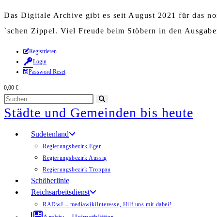
Das Digitale Archive gibt es seit August 2021 für das 
`schen Zippel. Viel Freude beim Stöbern in den Ausgab
Zum
Registrieren
Login
Inhalt
Password Reset
springen
0,00
€
Diese
Suche
Städte und Gemeinden bis heute
Website
starten
durchsuchen
Sudetenland
Regierungsbezirk Eger
Regierungsbezirk Aussig
Regierungsbezirk Troppau
Schöberlinie
Reichsarbeitsdienst
RADwJ – mediawiki
Interesse, Hilf uns mit dabei!