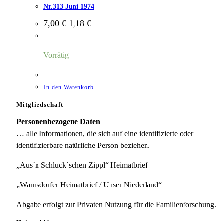
Nr.313 Juni 1974
Ursprünglicher
Aktueller
7,00
€
1,18
€
Preis
Preis
war:
ist:
7,00 €
1,18 €.
Vorrätig
In den Warenkorb
Mitgliedschaft
Personenbezogene Daten
… alle Informationen, die sich auf eine identifizierte oder
identifizierbare natürliche Person beziehen.
„Aus`n Schluck`schen Zippl“ Heimatbrief
„Warnsdorfer Heimatbrief / Unser Niederland“
Abgabe erfolgt zur Privaten Nutzung für die Familienforschung.