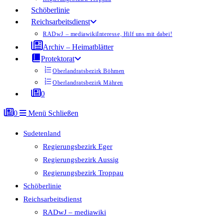
Schöberlinie
Reichsarbeitsdienst
RADwJ – mediawiki
Interesse, Hilf uns mit dabei!
Archiv – Heimatblätter
Protektorat
Oberlandratsbezirk Böhmen
Oberlandratsbezirk Mähren
0
0
Menü
Schließen
Sudetenland
Regierungsbezirk Eger
Regierungsbezirk Aussig
Regierungsbezirk Troppau
Schöberlinie
Reichsarbeitsdienst
RADwJ – mediawiki