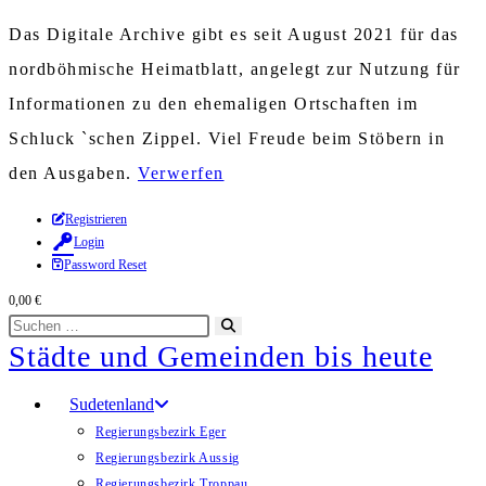
Das Digitale Archive gibt es seit August 2021 für das
nordböhmische Heimatblatt, angelegt zur Nutzung für
Informationen zu den ehemaligen Ortschaften im
Schluck `schen Zippel. Viel Freude beim Stöbern in
den Ausgaben.
Verwerfen
Zum
Registrieren
Login
Inhalt
Password Reset
springen
0,00
€
Diese
Suche
Städte und Gemeinden bis heute
Website
starten
durchsuchen
Sudetenland
Regierungsbezirk Eger
Regierungsbezirk Aussig
Regierungsbezirk Troppau