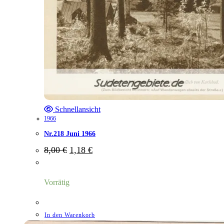
Schnellansicht
1966
Nr.218 Juni 1966
Ursprünglicher
Aktueller
8,00
€
1,18
€
Preis
Preis
war:
ist:
8,00 €
1,18 €.
Vorrätig
In den Warenkorb