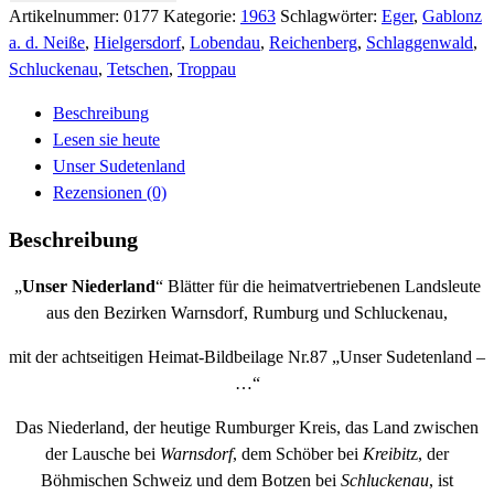
Januar
Artikelnummer:
0177
Kategorie:
1963
Schlagwörter:
Eger
,
Gablonz
1963
a. d. Neiße
,
Hielgersdorf
,
Lobendau
,
Reichenberg
,
Schlaggenwald
,
Menge
Schluckenau
,
Tetschen
,
Troppau
Beschreibung
Lesen sie heute
Unser Sudetenland
Rezensionen (0)
Beschreibung
„
Unser Niederland
“ Blätter für die heimatvertriebenen Landsleute
aus den Bezirken Warnsdorf, Rumburg und Schluckenau,
mit der achtseitigen Heimat-Bildbeilage Nr.87 „Unser Sudetenland –
…“
Das Niederland, der heutige Rumburger Kreis, das Land zwischen
der Lausche bei
Warnsdorf
, dem Schöber bei
Kreibit
z, der
Böhmischen Schweiz und dem Botzen bei
Schluckenau
, ist