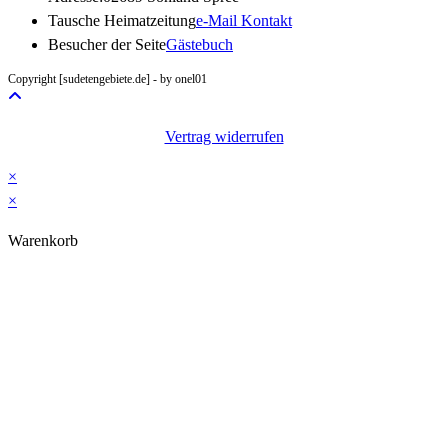
Opens
Tausche Heimatzeitung
e-Mail Kontakt
in
Besucher der Seite
Gästebuch
your
Copyright [sudetengebiete.de] - by onel01
application
Vertrag widerrufen
×
×
Warenkorb