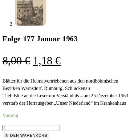
Folge 177 Januar 1963
Ursprünglicher
Aktueller
8,00
€
1,18
€
Preis
Preis
war:
ist:
Blätter für die Heimatvertriebenen aus den nordböhmischen
Bezirken Warnsdorf, Rumburg, Schluckenau
8,00 €
1,18 €.
Titel: Bitte an die Leser um Verständnis – am 25.Dezember 1963
verstarb der Herrausgeber „Unser Niederland“ im Krankenhaus
Vorrätig
Folge
177
IN DEN WARENKORB