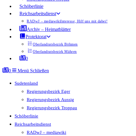
Schöberlinie
Reichsarbeitsdienst
RADwJ – mediawiki
Interesse, Hilf uns mit dabei!
Archiv – Heimatblätter
Protektorat
Oberlandratsbezirk Böhmen
Oberlandratsbezirk Mähren
0
0
Menü
Schließen
Sudetenland
Regierungsbezirk Eger
Regierungsbezirk Aussig
Regierungsbezirk Troppau
Schöberlinie
Reichsarbeitsdienst
RADwJ – mediawiki