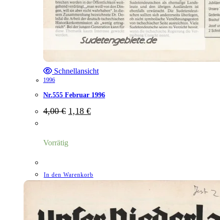
Schnellansicht
1996
Nr.555 Februar 1996
Ursprünglicher
Aktueller
4,00
€
1,18
€
Preis
Preis
war:
ist:
4,00 €
1,18 €.
Vorrätig
In den Warenkorb