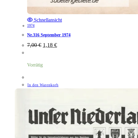
Schnellansicht
1974
Nr.316 September 1974
Ursprünglicher
Aktueller
7,00
€
1,18
€
Preis
Preis
war:
ist:
7,00 €
1,18 €.
Vorrätig
In den Warenkorb