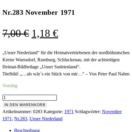
Nr.283 November 1971
Ursprünglicher
Aktueller
7,00
€
1,18
€
Preis
Preis
war:
ist:
„Unser Niederland“ für die Heimatvertriebenen der nordböhmischen
Kreise Warnsdorf, Rumburg, Schluckenau, mit der achtseitigen
7,00 €
1,18 €.
Heimat-Bildbeilage „Unser Sudetenland“.
Titelbild: „…als wär`s ein Stück von mir…“ – Von Peter Paul Nahm
Vorrätig
Nr.283
November
IN DEN WARENKORB
1971
Artikelnummer:
0283
Kategorie:
1971
Schlagwörter:
November
Menge
1971
,
Nr.283
,
Unser Niederland
Beschreibung