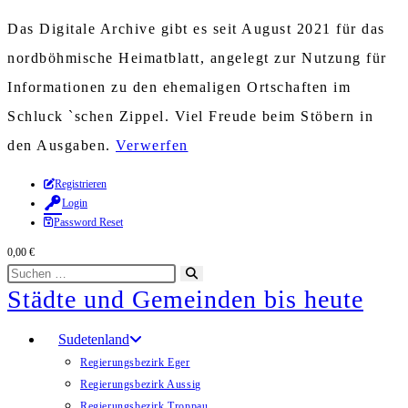
Das Digitale Archive gibt es seit August 2021 für das
nordböhmische Heimatblatt, angelegt zur Nutzung für
Informationen zu den ehemaligen Ortschaften im
Schluck `schen Zippel. Viel Freude beim Stöbern in
den Ausgaben.
Verwerfen
Zum
Registrieren
Login
Inhalt
Password Reset
springen
0,00
€
Diese
Suche
Städte und Gemeinden bis heute
Website
starten
durchsuchen
Sudetenland
Regierungsbezirk Eger
Regierungsbezirk Aussig
Regierungsbezirk Troppau