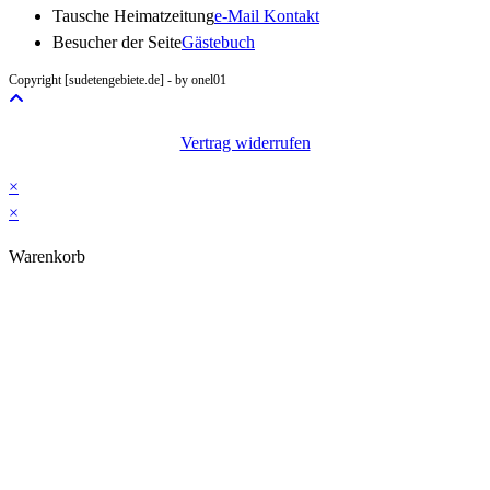
Opens
Tausche Heimatzeitung
e-Mail Kontakt
in
Besucher der Seite
Gästebuch
your
Copyright [sudetengebiete.de] - by onel01
application
Vertrag widerrufen
×
×
Warenkorb