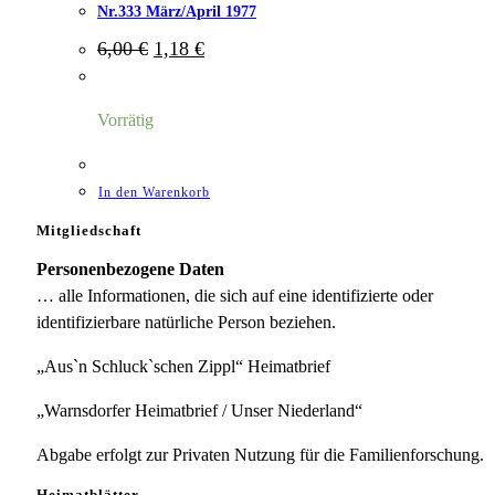
Nr.333 März/April 1977
Ursprünglicher
Aktueller
6,00
€
1,18
€
Preis
Preis
war:
ist:
6,00 €
1,18 €.
Vorrätig
In den Warenkorb
Mitgliedschaft
Personenbezogene Daten
… alle Informationen, die sich auf eine identifizierte oder
identifizierbare natürliche Person beziehen.
„Aus`n Schluck`schen Zippl“ Heimatbrief
„Warnsdorfer Heimatbrief / Unser Niederland“
Abgabe erfolgt zur Privaten Nutzung für die Familienforschung.
Heimatblätter