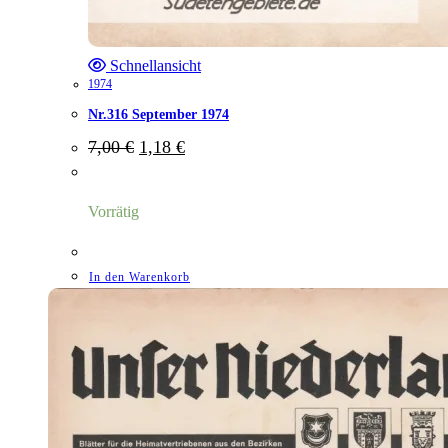
Schnellansicht
1974
Nr.316 September 1974
Ursprünglicher
Aktueller
7,00
€
1,18
€
Preis
Preis
war:
ist:
7,00 €
1,18 €.
Vorrätig
In den Warenkorb