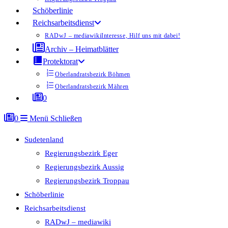
Schöberlinie
Reichsarbeitsdienst
RADwJ – mediawiki
Interesse, Hilf uns mit dabei!
Archiv – Heimatblätter
Protektorat
Oberlandratsbezirk Böhmen
Oberlandratsbezirk Mähren
0
0
Menü
Schließen
Sudetenland
Regierungsbezirk Eger
Regierungsbezirk Aussig
Regierungsbezirk Troppau
Schöberlinie
Reichsarbeitsdienst
RADwJ – mediawiki