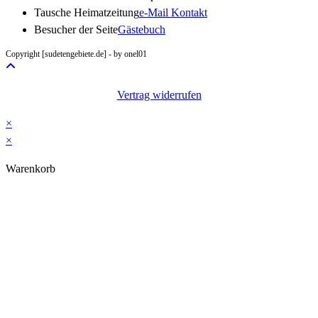
Opens
Tausche Heimatzeitung
e-Mail Kontakt
in
Besucher der Seite
Gästebuch
your
Copyright [sudetengebiete.de] - by onel01
application
Vertrag widerrufen
×
×
Warenkorb