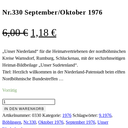
Nr.330 September/Oktober 1976
Ursprünglicher
Aktueller
6,00
€
1,18
€
Preis
Preis
war:
ist:
„Unser Niederland“ für die Heimatvertriebenen der nordböhmischen
Kreise Warnsdorf, Rumburg, Schluckenau, mit der sechzehnseitigen
6,00 €
1,18 €.
Heimat-Bildbeilage „Unser Sudetenland“.
Titel: Herzlich willkommen in der Niederland-Patenstadt beim elften
Nordböhmische Bundestreffen …
Vorrätig
Nr.330
September/Oktober
IN DEN WARENKORB
1976
Artikelnummer:
0330
Kategorie:
1976
Schlagwörter:
9.1976
,
Menge
Böblingen
,
Nr.330
,
Oktober 1976
,
September 1976
,
Unser