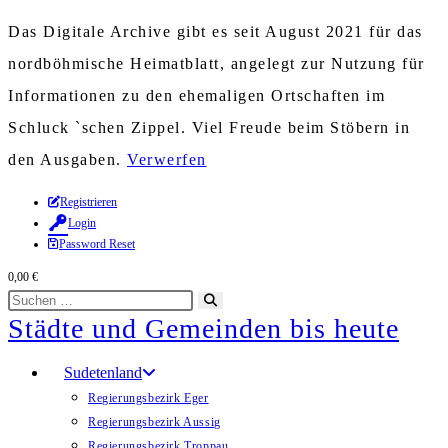
Das Digitale Archive gibt es seit August 2021 für das
nordböhmische Heimatblatt, angelegt zur Nutzung für
Informationen zu den ehemaligen Ortschaften im
Schluck `schen Zippel. Viel Freude beim Stöbern in
den Ausgaben.
Verwerfen
Zum
Registrieren
Login
Inhalt
Password Reset
springen
0,00
€
Diese
Suche
Städte und Gemeinden bis heute
Website
starten
durchsuchen
Sudetenland
Regierungsbezirk Eger
Regierungsbezirk Aussig
Regierungsbezirk Troppau