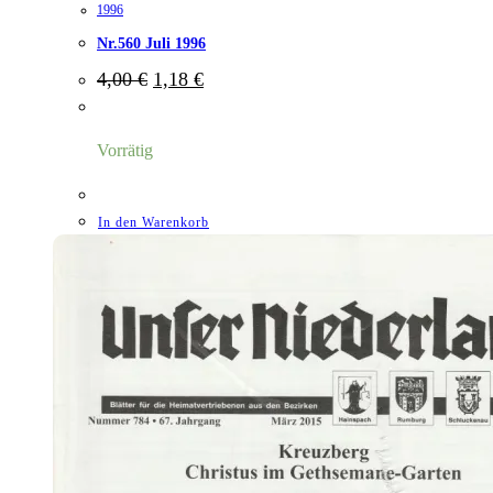
1996
Nr.560 Juli 1996
Ursprünglicher
Aktueller
4,00
€
1,18
€
Preis
Preis
war:
ist:
4,00 €
1,18 €.
Vorrätig
In den Warenkorb