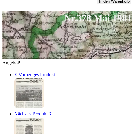
Mai
In den Warenkorb
5,00 €
1
1981
Nr.378 Mai 1981
Menge
Angebot!
Vorheriges Produkt
Nächstes Produkt