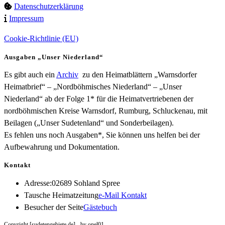
Datenschutzerklärung
Impressum
Cookie-Richtlinie (EU)
Ausgaben „Unser Niederland“
Es gibt auch ein
Archiv
zu den Heimatblättern „Warnsdorfer
Heimatbrief“ – „Nordböhmisches Niederland“ – „Unser
Niederland“ ab der Folge 1* für die Heimatvertriebenen der
nordböhmischen Kreise Warnsdorf, Rumburg, Schluckenau, mit
Beilagen („Unser Sudetenland“ und Sonderbeilagen).
Es fehlen uns noch Ausgaben*, Sie können uns helfen bei der
Aufbewahrung und Dokumentation.
Kontakt
Adresse:
02689 Sohland Spree
Opens
Tausche Heimatzeitung
e-Mail Kontakt
in
Besucher der Seite
Gästebuch
your
Copyright [sudetengebiete.de] - by onel01