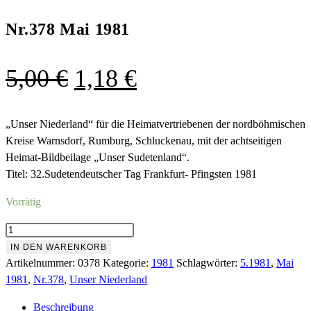
Nr.378 Mai 1981
Ursprünglicher
Aktueller
5,00
€
1,18
€
Preis
Preis
war:
ist:
„Unser Niederland“ für die Heimatvertriebenen der nordböhmischen
Kreise Warnsdorf, Rumburg, Schluckenau, mit der achtseitigen
5,00 €
1,18 €.
Heimat-Bildbeilage „Unser Sudetenland“.
Titel: 32.Sudetendeutscher Tag Frankfurt- Pfingsten 1981
Vorrätig
Nr.378
Mai
IN DEN WARENKORB
1981
Artikelnummer:
0378
Kategorie:
1981
Schlagwörter:
5.1981
,
Mai
Menge
1981
,
Nr.378
,
Unser Niederland
Beschreibung