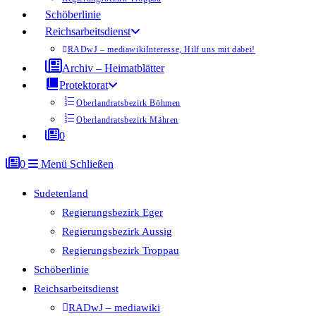
Schöberlinie
Reichsarbeitsdienst
RADwJ – mediawiki
Interesse, Hilf uns mit dabei!
Archiv – Heimatblätter
Protektorat
Oberlandratsbezirk Böhmen
Oberlandratsbezirk Mähren
0
0
Menü
Schließen
Sudetenland
Regierungsbezirk Eger
Regierungsbezirk Aussig
Regierungsbezirk Troppau
Schöberlinie
Reichsarbeitsdienst
RADwJ – mediawiki