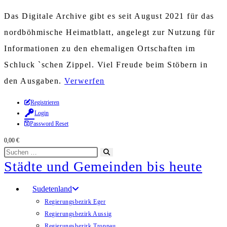
Das Digitale Archive gibt es seit August 2021 für das
nordböhmische Heimatblatt, angelegt zur Nutzung für
Informationen zu den ehemaligen Ortschaften im
Schluck `schen Zippel. Viel Freude beim Stöbern in
den Ausgaben.
Verwerfen
Zum
Registrieren
Login
Inhalt
Password Reset
springen
0,00
€
Diese
Suche
Städte und Gemeinden bis heute
Website
starten
durchsuchen
Sudetenland
Regierungsbezirk Eger
Regierungsbezirk Aussig
Regierungsbezirk Troppau