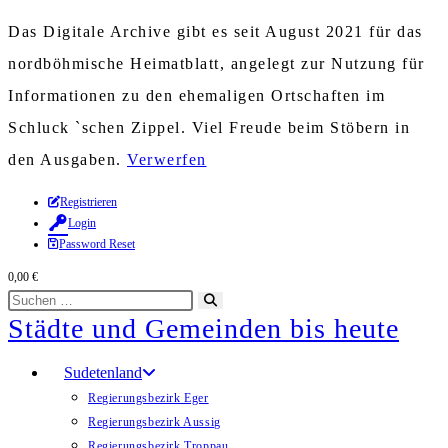
Das Digitale Archive gibt es seit August 2021 für das
nordböhmische Heimatblatt, angelegt zur Nutzung für
Informationen zu den ehemaligen Ortschaften im
Schluck `schen Zippel. Viel Freude beim Stöbern in
den Ausgaben.
Verwerfen
Zum
Registrieren
Login
Inhalt
Password Reset
springen
0,00
€
Diese
Suche
Städte und Gemeinden bis heute
Website
starten
durchsuchen
Sudetenland
Regierungsbezirk Eger
Regierungsbezirk Aussig
Regierungsbezirk Troppau