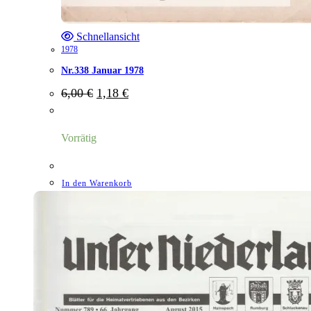
Schnellansicht
1978
Nr.338 Januar 1978
Ursprünglicher
Aktueller
6,00
€
1,18
€
Preis
Preis
war:
ist:
6,00 €
1,18 €.
Vorrätig
In den Warenkorb