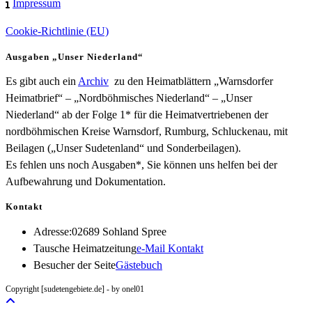
Impressum
Cookie-Richtlinie (EU)
Ausgaben „Unser Niederland“
Es gibt auch ein
Archiv
zu den Heimatblättern „Warnsdorfer
Heimatbrief“ – „Nordböhmisches Niederland“ – „Unser
Niederland“ ab der Folge 1* für die Heimatvertriebenen der
nordböhmischen Kreise Warnsdorf, Rumburg, Schluckenau, mit
Beilagen („Unser Sudetenland“ und Sonderbeilagen).
Es fehlen uns noch Ausgaben*, Sie können uns helfen bei der
Aufbewahrung und Dokumentation.
Kontakt
Adresse:
02689 Sohland Spree
Opens
Tausche Heimatzeitung
e-Mail Kontakt
in
Besucher der Seite
Gästebuch
your
Copyright [sudetengebiete.de] - by onel01
application