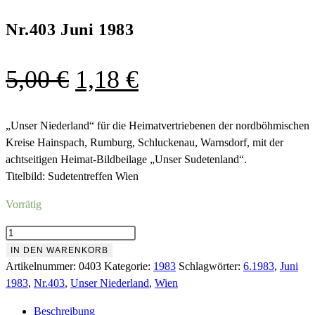
Nr.403 Juni 1983
Ursprünglicher
Aktueller
5,00
€
1,18
€
Preis
Preis
war:
ist:
„Unser Niederland“ für die Heimatvertriebenen der nordböhmischen
Kreise Hainspach, Rumburg, Schluckenau, Warnsdorf, mit der
5,00 €
1,18 €.
achtseitigen Heimat-Bildbeilage „Unser Sudetenland“.
Titelbild: Sudetentreffen Wien
Vorrätig
Nr.403
Juni
IN DEN WARENKORB
1983
Artikelnummer:
0403
Kategorie:
1983
Schlagwörter:
6.1983
,
Juni
Menge
1983
,
Nr.403
,
Unser Niederland
,
Wien
Beschreibung