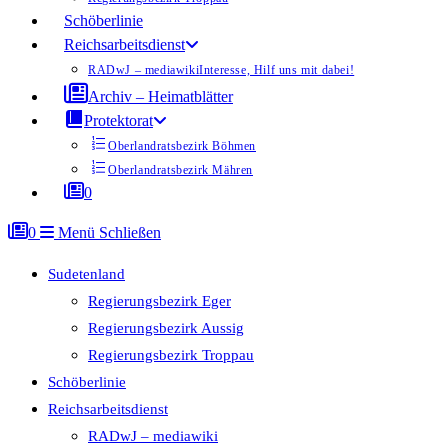
Schöberlinie
Reichsarbeitsdienst
RADwJ – mediawiki
Interesse, Hilf uns mit dabei!
Archiv – Heimatblätter
Protektorat
Oberlandratsbezirk Böhmen
Oberlandratsbezirk Mähren
0
0
Menü
Schließen
Sudetenland
Regierungsbezirk Eger
Regierungsbezirk Aussig
Regierungsbezirk Troppau
Schöberlinie
Reichsarbeitsdienst
RADwJ – mediawiki