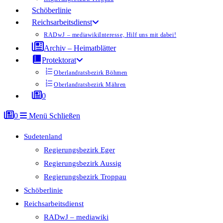
Schöberlinie
Reichsarbeitsdienst
RADwJ – mediawiki
Interesse, Hilf uns mit dabei!
Archiv – Heimatblätter
Protektorat
Oberlandratsbezirk Böhmen
Oberlandratsbezirk Mähren
0
0
Menü
Schließen
Sudetenland
Regierungsbezirk Eger
Regierungsbezirk Aussig
Regierungsbezirk Troppau
Schöberlinie
Reichsarbeitsdienst
RADwJ – mediawiki