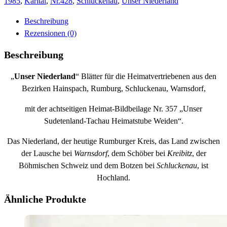
Menge
1985
,
Karltal
,
Nr.428
,
Schluckenau
,
Unser Niederland
Beschreibung
Rezensionen (0)
Beschreibung
„
Unser Niederland
“ Blätter für die Heimatvertriebenen aus den
Bezirken Hainspach, Rumburg, Schluckenau, Warnsdorf,
mit der achtseitigen Heimat-Bildbeilage Nr. 357 „Unser
Sudetenland-Tachau Heimatstube Weiden“.
Das Niederland, der heutige Rumburger Kreis, das Land zwischen
der Lausche bei
Warnsdorf
, dem Schöber bei
Kreibitz
, der
Böhmischen Schweiz und dem Botzen bei
Schluckenau
, ist
Hochland.
Ähnliche Produkte