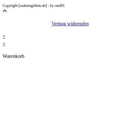
your
Copyright [sudetengebiete.de] - by onel01
application
Vertrag widerrufen
×
×
Warenkorb