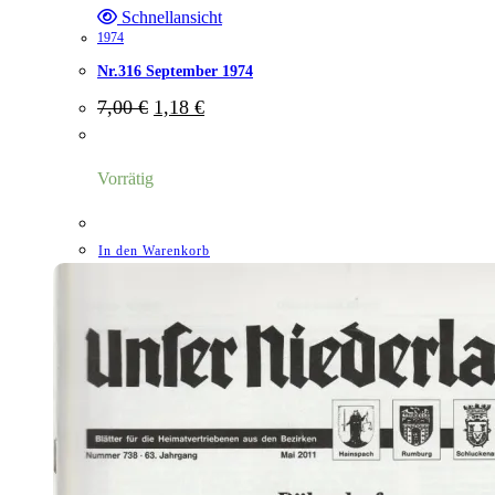
Schnellansicht
1974
Nr.316 September 1974
Ursprünglicher
Aktueller
7,00
€
1,18
€
Preis
Preis
war:
ist:
7,00 €
1,18 €.
Vorrätig
In den Warenkorb