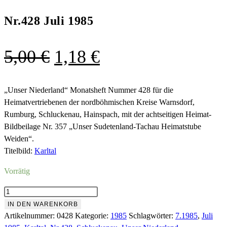
Nr.428 Juli 1985
Ursprünglicher
Aktueller
5,00
€
1,18
€
Preis
Preis
war:
ist:
„Unser Niederland“ Monatsheft Nummer 428 für die
Heimatvertriebenen der nordböhmischen Kreise Warnsdorf,
5,00 €
1,18 €.
Rumburg, Schluckenau, Hainspach, mit der achtseitigen Heimat-
Bildbeilage Nr. 357 „Unser Sudetenland-Tachau Heimatstube
Weiden“.
Titelbild:
Karltal
Vorrätig
Nr.428
Juli
IN DEN WARENKORB
1985
Artikelnummer:
0428
Kategorie:
1985
Schlagwörter:
7.1985
,
Juli