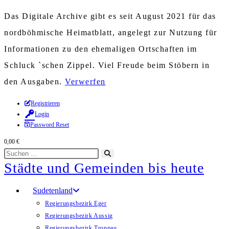
Das Digitale Archive gibt es seit August 2021 für das
nordböhmische Heimatblatt, angelegt zur Nutzung für
Informationen zu den ehemaligen Ortschaften im
Schluck `schen Zippel. Viel Freude beim Stöbern in
den Ausgaben.
Verwerfen
Zum
Registrieren
Login
Inhalt
Password Reset
springen
0,00
€
Diese
Suche
Städte und Gemeinden bis heute
Website
starten
durchsuchen
Sudetenland
Regierungsbezirk Eger
Regierungsbezirk Aussig
Regierungsbezirk Troppau