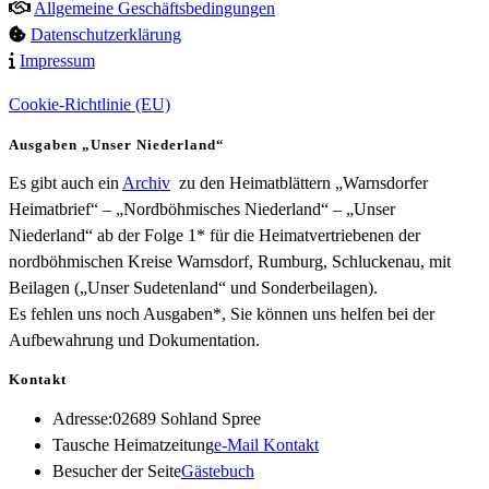
Allgemeine Geschäftsbedingungen
Datenschutzerklärung
Impressum
Cookie-Richtlinie (EU)
Ausgaben „Unser Niederland“
Es gibt auch ein
Archiv
zu den Heimatblättern „Warnsdorfer
Heimatbrief“ – „Nordböhmisches Niederland“ – „Unser
Niederland“ ab der Folge 1* für die Heimatvertriebenen der
nordböhmischen Kreise Warnsdorf, Rumburg, Schluckenau, mit
Beilagen („Unser Sudetenland“ und Sonderbeilagen).
Es fehlen uns noch Ausgaben*, Sie können uns helfen bei der
Aufbewahrung und Dokumentation.
Kontakt
Adresse:
02689 Sohland Spree
Opens
Tausche Heimatzeitung
e-Mail Kontakt
in
Besucher der Seite
Gästebuch