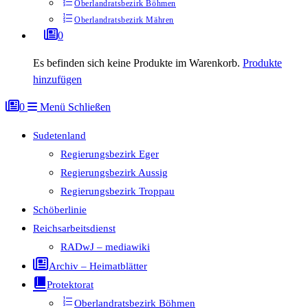
Oberlandratsbezirk Böhmen
Oberlandratsbezirk Mähren
0
Es befinden sich keine Produkte im Warenkorb.
Produkte
hinzufügen
0
Menü
Schließen
Sudetenland
Regierungsbezirk Eger
Regierungsbezirk Aussig
Regierungsbezirk Troppau
Schöberlinie
Reichsarbeitsdienst
RADwJ – mediawiki
Archiv – Heimatblätter
Protektorat
Oberlandratsbezirk Böhmen