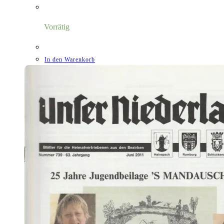
Preis
Preis
war:
ist:
7,00 €
1,18 €.
Vorrätig
In den Warenkorb