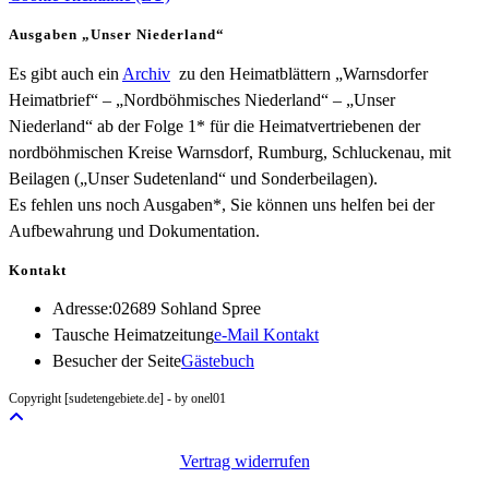
Ausgaben „Unser Niederland“
Es gibt auch ein
Archiv
zu den Heimatblättern „Warnsdorfer
Heimatbrief“ – „Nordböhmisches Niederland“ – „Unser
Niederland“ ab der Folge 1* für die Heimatvertriebenen der
nordböhmischen Kreise Warnsdorf, Rumburg, Schluckenau, mit
Beilagen („Unser Sudetenland“ und Sonderbeilagen).
Es fehlen uns noch Ausgaben*, Sie können uns helfen bei der
Aufbewahrung und Dokumentation.
Kontakt
Adresse:
02689 Sohland Spree
Opens
Tausche Heimatzeitung
e-Mail Kontakt
in
Besucher der Seite
Gästebuch
your
Copyright [sudetengebiete.de] - by onel01
application
Vertrag widerrufen