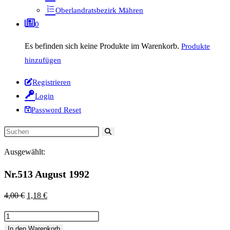
Oberlandratsbezirk Mähren
0
Es befinden sich keine Produkte im Warenkorb.
Produkte
hinzufügen
Registrieren
Login
Password Reset
Diese
Website
Ausgewählt:
durchsuchen
Nr.513 August 1992
Ursprünglicher
Aktueller
4,00
€
1,18
€
Preis
Preis
Nr.513
war:
ist:
August
In den Warenkorb