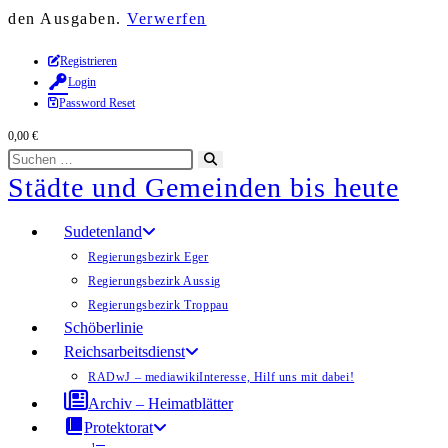
den Ausgaben.
Verwerfen
Zum
Registrieren
Login
Inhalt
Password Reset
springen
0,00
€
Diese
Suche
Städte und Gemeinden bis heute
Website
starten
durchsuchen
Sudetenland
Regierungsbezirk Eger
Regierungsbezirk Aussig
Regierungsbezirk Troppau
Schöberlinie
Reichsarbeitsdienst
RADwJ – mediawiki
Interesse, Hilf uns mit dabei!
Archiv – Heimatblätter
Protektorat