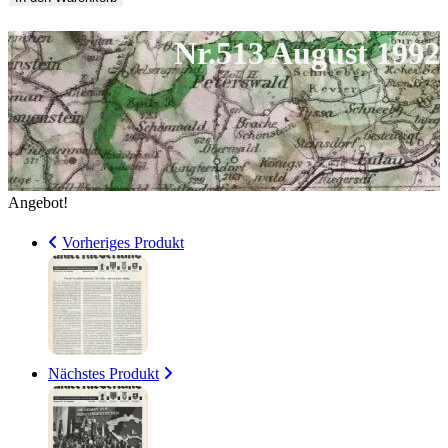
4,00 €
1,18 €.
1992
Nr.513 August 1992
Menge
Angebot!
Vorheriges Produkt
Nächstes Produkt