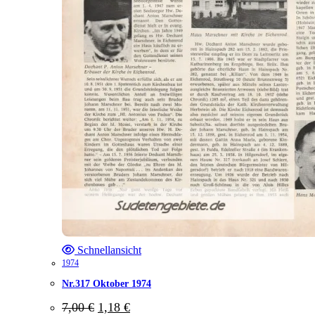
Schnellansicht
1974
Nr.317 Oktober 1974
Ursprünglicher
Aktueller
7,00
€
1,18
€