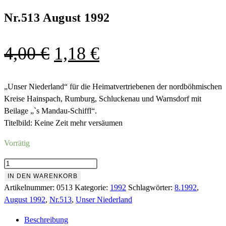
Nr.513 August 1992
Ursprünglicher
Aktueller
4,00
€
1,18
€
Preis
Preis
war:
ist:
„Unser Niederland“ für die Heimatvertriebenen der nordböhmischen
Kreise Hainspach, Rumburg, Schluckenau und Warnsdorf mit
4,00 €
1,18 €.
Beilage „`s Mandau-Schiffl“.
Titelbild: Keine Zeit mehr versäumen
Vorrätig
Nr.513
August
IN DEN WARENKORB
1992
Artikelnummer:
0513
Kategorie:
1992
Schlagwörter:
8.1992
,
Menge
August 1992
,
Nr.513
,
Unser Niederland
Beschreibung