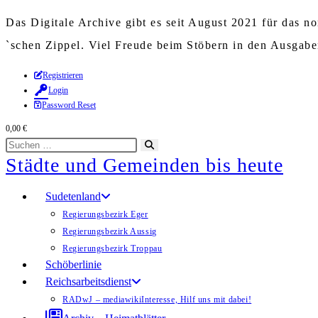
Das Digitale Archive gibt es seit August 2021 für das 
`schen Zippel. Viel Freude beim Stöbern in den Ausgab
Zum
Registrieren
Login
Inhalt
Password Reset
springen
0,00
€
Diese
Suche
Städte und Gemeinden bis heute
Website
starten
durchsuchen
Sudetenland
Regierungsbezirk Eger
Regierungsbezirk Aussig
Regierungsbezirk Troppau
Schöberlinie
Reichsarbeitsdienst
RADwJ – mediawiki
Interesse, Hilf uns mit dabei!