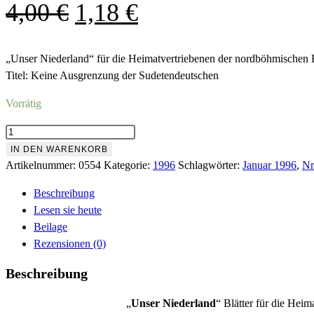
Ursprünglicher
Aktueller
4,00
€
1,18
€
Preis
Preis
war:
ist:
„Unser Niederland“ für die Heimatvertriebenen der nordböhmischen 
Titel: Keine Ausgrenzung der Sudetendeutschen
4,00 €
1,18 €.
Vorrätig
Nr.554
Januar
IN DEN WARENKORB
1996
Artikelnummer:
0554
Kategorie:
1996
Schlagwörter:
Januar 1996
,
Nr
Menge
Beschreibung
Lesen sie heute
Beilage
Rezensionen (0)
Beschreibung
„
Unser Niederland
“ Blätter für die Hei