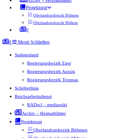
Archiv – Heimatblätter
Protektorat
Oberlandratsbezirk Böhmen
Oberlandratsbezirk Mähren
0
0
Menü
Schließen
Sudetenland
Regierungsbezirk Eger
Regierungsbezirk Aussig
Regierungsbezirk Troppau
Schöberlinie
Reichsarbeitsdienst
RADwJ – mediawiki
Archiv – Heimatblätter
Protektorat
Oberlandratsbezirk Böhmen