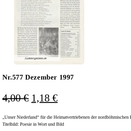
Nr.577 Dezember 1997
Ursprünglicher
Aktueller
4,00
€
1,18
€
Preis
Preis
war:
ist:
„Unser Niederland“ für die Heimatvertriebenen der nordböhmischen 
Titelbild: Poesie in Wort und Bild
4,00 €
1,18 €.