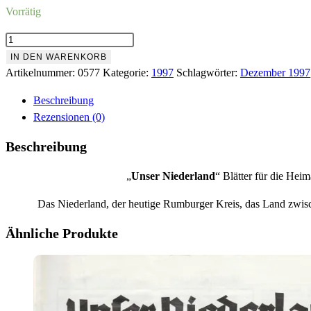
Vorrätig
Nr.577
Dezember
IN DEN WARENKORB
1997
Artikelnummer:
0577
Kategorie:
1997
Schlagwörter:
Dezember 1997
Menge
Beschreibung
Rezensionen (0)
Beschreibung
„
Unser Niederland
“ Blätter für die He
Das Niederland, der heutige Rumburger Kreis, das Land zwis
Ähnliche Produkte