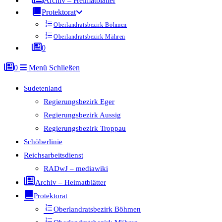
Archiv – Heimatblätter
Protektorat
Oberlandratsbezirk Böhmen
Oberlandratsbezirk Mähren
0
0
Menü
Schließen
Sudetenland
Regierungsbezirk Eger
Regierungsbezirk Aussig
Regierungsbezirk Troppau
Schöberlinie
Reichsarbeitsdienst
RADwJ – mediawiki
Archiv – Heimatblätter
Protektorat
Oberlandratsbezirk Böhmen