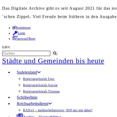
Das Digitale Archive gibt es seit August 2021 für das 
`schen Zippel. Viel Freude beim Stöbern in den Ausgab
Zum
Registrieren
Login
Inhalt
Password Reset
springen
0,00
€
Diese
Suche
Städte und Gemeinden bis heute
Website
starten
durchsuchen
Sudetenland
Regierungsbezirk Eger
Regierungsbezirk Aussig
Regierungsbezirk Troppau
Schöberlinie
Reichsarbeitsdienst
RADwJ – mediawiki
Interesse, Hilf uns mit dabei!