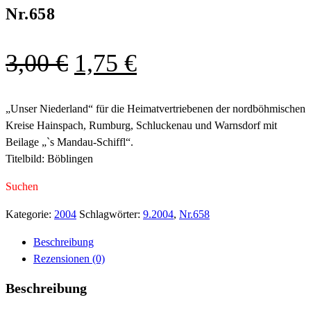
Nr.658
Ursprünglicher
Aktueller
3,00
€
1,75
€
Preis
Preis
war:
ist:
„Unser Niederland“ für die Heimatvertriebenen der nordböhmischen
Kreise Hainspach, Rumburg, Schluckenau und Warnsdorf mit
3,00 €
1,75 €.
Beilage „`s Mandau-Schiffl“.
Titelbild: Böblingen
Suchen
Kategorie:
2004
Schlagwörter:
9.2004
,
Nr.658
Beschreibung
Rezensionen (0)
Beschreibung