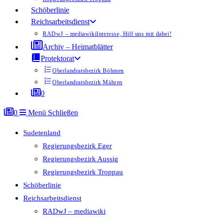
Schöberlinie
Reichsarbeitsdienst
RADwJ – mediawiki
Interesse, Hilf uns mit dabei!
Archiv – Heimatblätter
Protektorat
Oberlandratsbezirk Böhmen
Oberlandratsbezirk Mähren
0
0
Menü
Schließen
Sudetenland
Regierungsbezirk Eger
Regierungsbezirk Aussig
Regierungsbezirk Troppau
Schöberlinie
Reichsarbeitsdienst
RADwJ – mediawiki