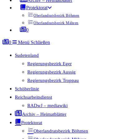
Archiv – Heimatblätter
Protektorat
Oberlandratsbezirk Böhmen
Oberlandratsbezirk Mähren
0
0
Menü
Schließen
Sudetenland
Regierungsbezirk Eger
Regierungsbezirk Aussig
Regierungsbezirk Troppau
Schöberlinie
Reichsarbeitsdienst
RADwJ – mediawiki
Archiv – Heimatblätter
Protektorat
Oberlandratsbezirk Böhmen