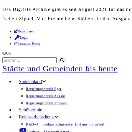
Das Digitale Archive gibt es seit August 2021 für das 
`schen Zippel. Viel Freude beim Stöbern in den Ausgab
Zum
Registrieren
Login
Inhalt
Password Reset
springen
0,00
€
Diese
Suche
Städte und Gemeinden bis heute
Website
starten
durchsuchen
Sudetenland
Regierungsbezirk Eger
Regierungsbezirk Aussig
Regierungsbezirk Troppau
Schöberlinie
Reichsarbeitsdienst
RADwJ – mediawiki
Interesse, Hilf uns mit dabei!