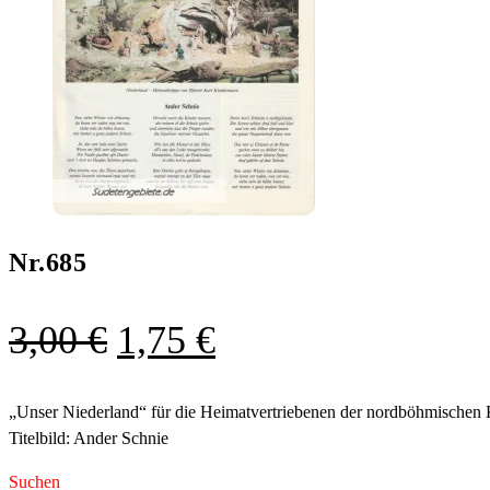
Nr.685
Ursprünglicher
Aktueller
3,00
€
1,75
€
Preis
Preis
war:
ist:
„Unser Niederland“ für die Heimatvertriebenen der nordböhmischen 
Titelbild: Ander Schnie
3,00 €
1,75 €.
Suchen