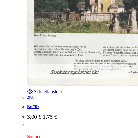
Schnellansicht
2008
Nr.708
Ursprünglicher
Aktueller
3,00
€
1,75
€
Preis
Preis
war:
ist:
3,00 €
1,75 €.
Suchen