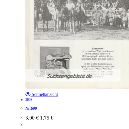
Schnellansicht
2008
Nr.699
Ursprünglicher
Aktueller
3,00
€
1,75
€
Preis
Preis
war:
ist: