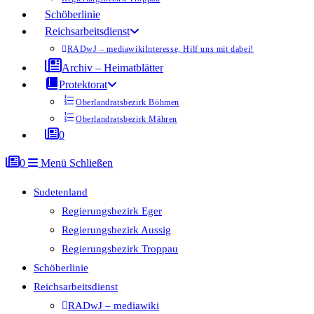
Schöberlinie
Reichsarbeitsdienst
RADwJ – mediawiki
Interesse, Hilf uns mit dabei!
Archiv – Heimatblätter
Protektorat
Oberlandratsbezirk Böhmen
Oberlandratsbezirk Mähren
0
0
Menü
Schließen
Sudetenland
Regierungsbezirk Eger
Regierungsbezirk Aussig
Regierungsbezirk Troppau
Schöberlinie
Reichsarbeitsdienst
RADwJ – mediawiki