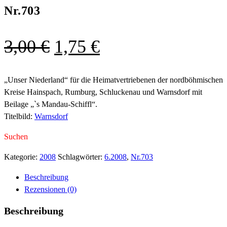
Nr.703
Ursprünglicher
Aktueller
3,00
€
1,75
€
Preis
Preis
war:
ist:
„Unser Niederland“ für die Heimatvertriebenen der nordböhmischen
Kreise Hainspach, Rumburg, Schluckenau und Warnsdorf mit
3,00 €
1,75 €.
Beilage „`s Mandau-Schiffl“.
Titelbild:
Warnsdorf
Suchen
Kategorie:
2008
Schlagwörter:
6.2008
,
Nr.703
Beschreibung
Rezensionen (0)
Beschreibung