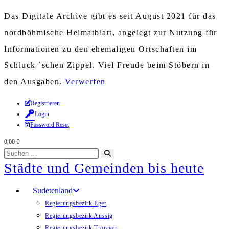
Das Digitale Archive gibt es seit August 2021 für das
nordböhmische Heimatblatt, angelegt zur Nutzung für
Informationen zu den ehemaligen Ortschaften im
Schluck `schen Zippel. Viel Freude beim Stöbern in
den Ausgaben.
Verwerfen
Zum
Registrieren
Login
Inhalt
Password Reset
springen
0,00
€
Diese
Suche
Städte und Gemeinden bis heute
Website
starten
durchsuchen
Sudetenland
Regierungsbezirk Eger
Regierungsbezirk Aussig
Regierungsbezirk Troppau