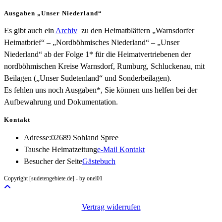
Ausgaben „Unser Niederland“
Es gibt auch ein
Archiv
zu den Heimatblättern „Warnsdorfer
Heimatbrief“ – „Nordböhmisches Niederland“ – „Unser
Niederland“ ab der Folge 1* für die Heimatvertriebenen der
nordböhmischen Kreise Warnsdorf, Rumburg, Schluckenau, mit
Beilagen („Unser Sudetenland“ und Sonderbeilagen).
Es fehlen uns noch Ausgaben*, Sie können uns helfen bei der
Aufbewahrung und Dokumentation.
Kontakt
Adresse:
02689 Sohland Spree
Opens
Tausche Heimatzeitung
e-Mail Kontakt
in
Besucher der Seite
Gästebuch
your
Copyright [sudetengebiete.de] - by onel01
application
Vertrag widerrufen