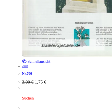
Schnellansicht
2008
Nr.700
Ursprünglicher
Aktueller
3,00
€
1,75
€
Preis
Preis
war:
ist:
3,00 €
1,75 €.
Suchen