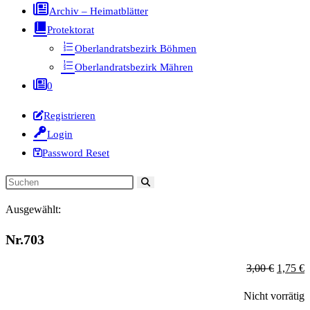
Archiv – Heimatblätter
Protektorat
Oberlandratsbezirk Böhmen
Oberlandratsbezirk Mähren
0
Registrieren
Login
Password Reset
Diese
Website
Ausgewählt:
durchsuchen
Nr.703
Ursprün
A
3,00
€
1,75
€
Preis
P
Nicht vorrätig
war:
is