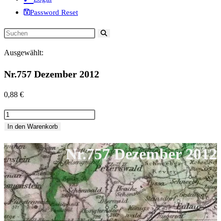
Password Reset
Diese
Website
Ausgewählt:
durchsuchen
Nr.757 Dezember 2012
0,88
€
Nr.757
Dezember
In den Warenkorb
2012
Nr.757 Dezember 2012
Menge