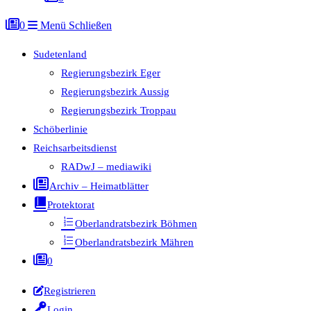
0
Menü
Schließen
Sudetenland
Regierungsbezirk Eger
Regierungsbezirk Aussig
Regierungsbezirk Troppau
Schöberlinie
Reichsarbeitsdienst
RADwJ – mediawiki
Archiv – Heimatblätter
Protektorat
Oberlandratsbezirk Böhmen
Oberlandratsbezirk Mähren
0
Registrieren
Login