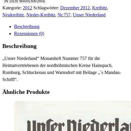
Dezember
IN DEN WARENKORB
2012
Kategorie:
2012
Schlagwörter:
Dezember 2012
,
Kreibitz
,
Menge
Neukreibitz
,
Nieder-Kreibitz
,
Nr.757
,
Unser Niederland
Beschreibung
Rezensionen (0)
Beschreibung
„Unser Niederland“ Monatsheft Nummer 757 für die
Heimatvertriebenen der nordböhmischen Kreise Hainspach,
Rumburg, Schluckenau und Warnsdorf mit Beilage „`s Mandau-
Schiffl“.
Ähnliche Produkte