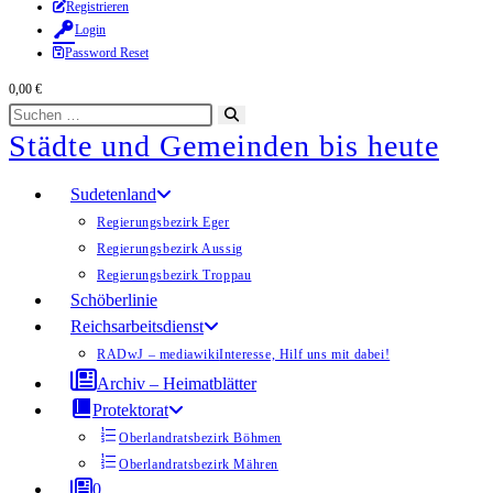
Zum
Registrieren
Login
Inhalt
Password Reset
springen
0,00
€
Diese
Suche
Städte und Gemeinden bis heute
Website
starten
durchsuchen
Sudetenland
Regierungsbezirk Eger
Regierungsbezirk Aussig
Regierungsbezirk Troppau
Schöberlinie
Reichsarbeitsdienst
RADwJ – mediawiki
Interesse, Hilf uns mit dabei!
Archiv – Heimatblätter
Protektorat
Oberlandratsbezirk Böhmen
Oberlandratsbezirk Mähren
0