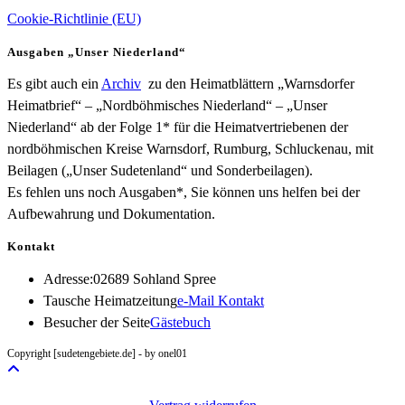
Cookie-Richtlinie (EU)
Ausgaben „Unser Niederland“
Es gibt auch ein
Archiv
zu den Heimatblättern „Warnsdorfer
Heimatbrief“ – „Nordböhmisches Niederland“ – „Unser
Niederland“ ab der Folge 1* für die Heimatvertriebenen der
nordböhmischen Kreise Warnsdorf, Rumburg, Schluckenau, mit
Beilagen („Unser Sudetenland“ und Sonderbeilagen).
Es fehlen uns noch Ausgaben*, Sie können uns helfen bei der
Aufbewahrung und Dokumentation.
Kontakt
Adresse:
02689 Sohland Spree
Opens
Tausche Heimatzeitung
e-Mail Kontakt
in
Besucher der Seite
Gästebuch
your
Copyright [sudetengebiete.de] - by onel01
application