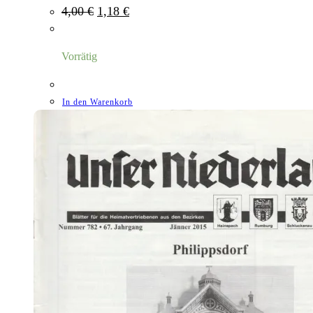
Ursprünglicher
Aktueller
4,00
€
1,18
€
Preis
Preis
war:
ist:
4,00 €
1,18 €.
Vorrätig
In den Warenkorb