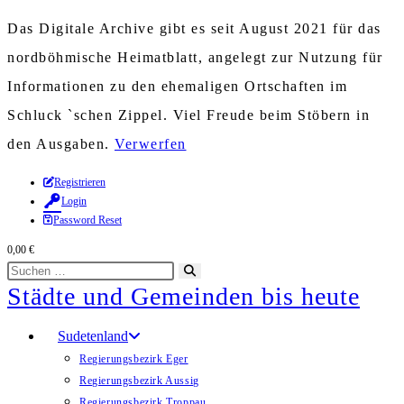
Das Digitale Archive gibt es seit August 2021 für das
nordböhmische Heimatblatt, angelegt zur Nutzung für
Informationen zu den ehemaligen Ortschaften im
Schluck `schen Zippel. Viel Freude beim Stöbern in
den Ausgaben.
Verwerfen
Zum
Registrieren
Login
Inhalt
Password Reset
springen
0,00
€
Diese
Suche
Städte und Gemeinden bis heute
Website
starten
durchsuchen
Sudetenland
Regierungsbezirk Eger
Regierungsbezirk Aussig
Regierungsbezirk Troppau