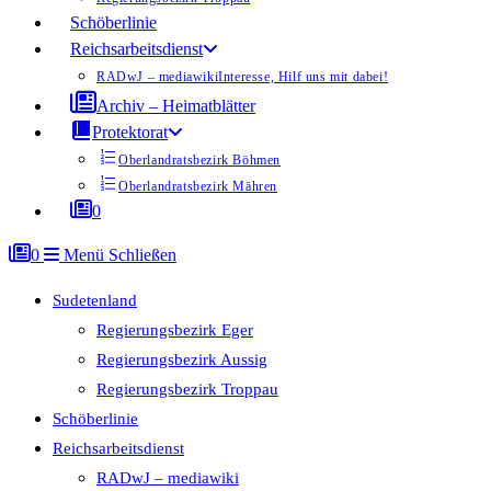
Schöberlinie
Reichsarbeitsdienst
RADwJ – mediawiki
Interesse, Hilf uns mit dabei!
Archiv – Heimatblätter
Protektorat
Oberlandratsbezirk Böhmen
Oberlandratsbezirk Mähren
0
0
Menü
Schließen
Sudetenland
Regierungsbezirk Eger
Regierungsbezirk Aussig
Regierungsbezirk Troppau
Schöberlinie
Reichsarbeitsdienst
RADwJ – mediawiki