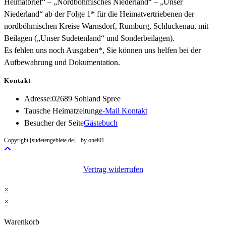
Heimatbrief“ – „Nordböhmisches Niederland“ – „Unser
Niederland“ ab der Folge 1* für die Heimatvertriebenen der
nordböhmischen Kreise Warnsdorf, Rumburg, Schluckenau, mit
Beilagen („Unser Sudetenland“ und Sonderbeilagen).
Es fehlen uns noch Ausgaben*, Sie können uns helfen bei der
Aufbewahrung und Dokumentation.
Kontakt
Adresse:
02689 Sohland Spree
Opens
Tausche Heimatzeitung
e-Mail Kontakt
in
Besucher der Seite
Gästebuch
your
Copyright [sudetengebiete.de] - by onel01
application
Vertrag widerrufen
×
×
Warenkorb