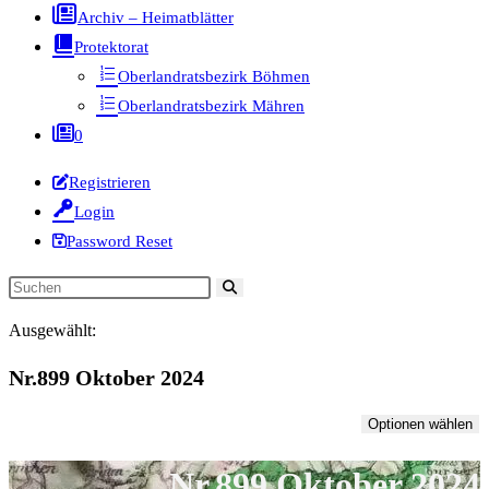
Archiv – Heimatblätter
Protektorat
Oberlandratsbezirk Böhmen
Oberlandratsbezirk Mähren
0
Registrieren
Login
Password Reset
Diese
Website
Ausgewählt:
durchsuchen
Nr.899 Oktober 2024
Optionen wählen
Nr.899 Oktober 2024