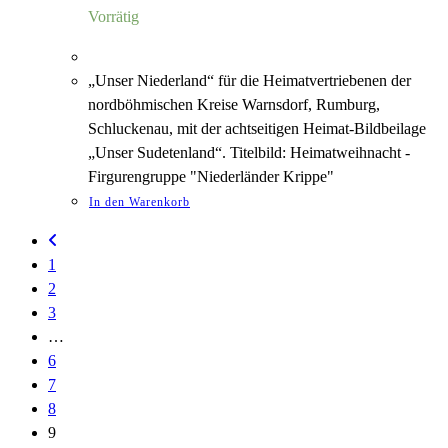
6,00 €
1,18 €.
Vorrätig
„Unser Niederland“ für die Heimatvertriebenen der
nordböhmischen Kreise Warnsdorf, Rumburg,
Schluckenau, mit der achtseitigen Heimat-Bildbeilage
„Unser Sudetenland“. Titelbild: Heimatweihnacht -
Firgurengruppe "Niederländer Krippe"
In den Warenkorb
1
2
3
…
6
7
8
9