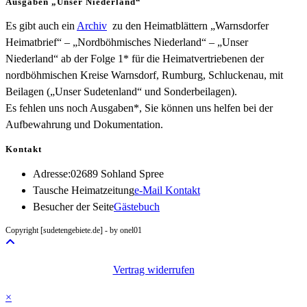
Ausgaben „Unser Niederland“
Es gibt auch ein
Archiv
zu den Heimatblättern „Warnsdorfer
Heimatbrief“ – „Nordböhmisches Niederland“ – „Unser
Niederland“ ab der Folge 1* für die Heimatvertriebenen der
nordböhmischen Kreise Warnsdorf, Rumburg, Schluckenau, mit
Beilagen („Unser Sudetenland“ und Sonderbeilagen).
Es fehlen uns noch Ausgaben*, Sie können uns helfen bei der
Aufbewahrung und Dokumentation.
Kontakt
Adresse:
02689 Sohland Spree
Opens
Tausche Heimatzeitung
e-Mail Kontakt
in
Besucher der Seite
Gästebuch
your
Copyright [sudetengebiete.de] - by onel01
application
Vertrag widerrufen
×