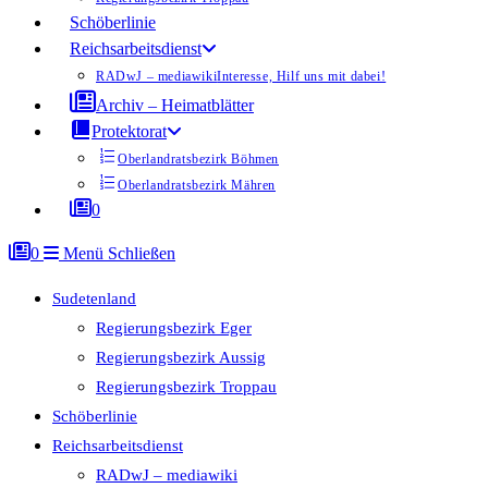
Schöberlinie
Reichsarbeitsdienst
RADwJ – mediawiki
Interesse, Hilf uns mit dabei!
Archiv – Heimatblätter
Protektorat
Oberlandratsbezirk Böhmen
Oberlandratsbezirk Mähren
0
0
Menü
Schließen
Sudetenland
Regierungsbezirk Eger
Regierungsbezirk Aussig
Regierungsbezirk Troppau
Schöberlinie
Reichsarbeitsdienst
RADwJ – mediawiki