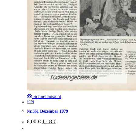
Schnellansicht
1979
Nr.361 Dezember 1979
Ursprünglicher
Aktueller
6,00
€
1,18
€
Preis
Preis
war:
ist: