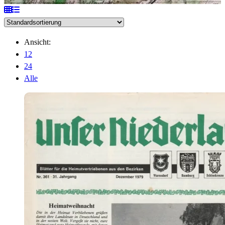
Ansicht:
12
24
Alle