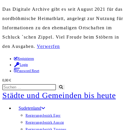
Das Digitale Archive gibt es seit August 2021 für das
nordböhmische Heimatblatt, angelegt zur Nutzung für
Informationen zu den ehemaligen Ortschaften im
Schluck `schen Zippel. Viel Freude beim Stöbern in
den Ausgaben.
Verwerfen
Zum
Registrieren
Login
Inhalt
Password Reset
springen
0,00
€
Diese
Suche
Städte und Gemeinden bis heute
Website
starten
durchsuchen
Sudetenland
Regierungsbezirk Eger
Regierungsbezirk Aussig
Regierungsbezirk Troppau