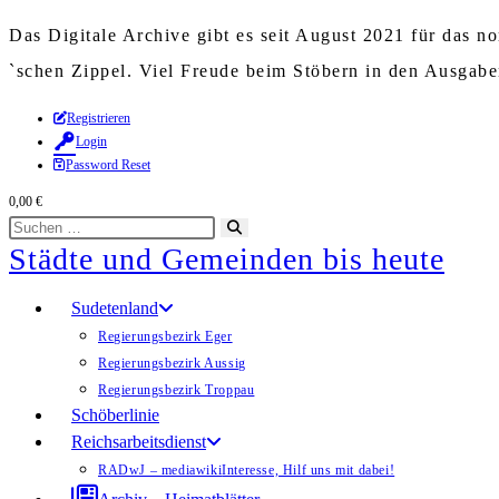
Das Digitale Archive gibt es seit August 2021 für das 
`schen Zippel. Viel Freude beim Stöbern in den Ausgab
Zum
Registrieren
Login
Inhalt
Password Reset
springen
0,00
€
Diese
Suche
Städte und Gemeinden bis heute
Website
starten
durchsuchen
Sudetenland
Regierungsbezirk Eger
Regierungsbezirk Aussig
Regierungsbezirk Troppau
Schöberlinie
Reichsarbeitsdienst
RADwJ – mediawiki
Interesse, Hilf uns mit dabei!