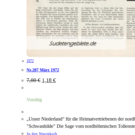
1972
Nr.287 März 1972
Ursprünglicher
Aktueller
7,00
€
1,18
€
Preis
Preis
war:
ist:
7,00 €
1,18 €.
Vorrätig
„Unser Niederland“ für die Heimatvertriebenen der nord
"Schwanhilde" Die Sage vom nordböhmischen Tollenste
In den Warenkorb