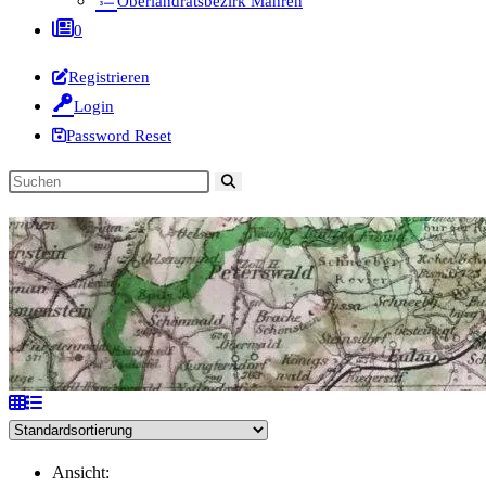
Oberlandratsbezirk Mähren
0
Registrieren
Login
Password Reset
Diese
Website
durchsuchen
Ansicht: