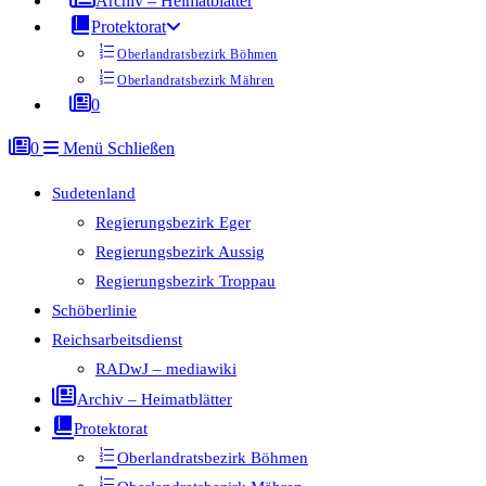
Archiv – Heimatblätter
Protektorat
Oberlandratsbezirk Böhmen
Oberlandratsbezirk Mähren
0
0
Menü
Schließen
Sudetenland
Regierungsbezirk Eger
Regierungsbezirk Aussig
Regierungsbezirk Troppau
Schöberlinie
Reichsarbeitsdienst
RADwJ – mediawiki
Archiv – Heimatblätter
Protektorat
Oberlandratsbezirk Böhmen