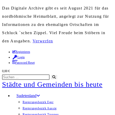
Das Digitale Archive gibt es seit August 2021 für das
nordböhmische Heimatblatt, angelegt zur Nutzung für
Informationen zu den ehemaligen Ortschaften im
Schluck `schen Zippel. Viel Freude beim Stöbern in
den Ausgaben.
Verwerfen
Zum
Registrieren
Login
Inhalt
Password Reset
springen
0,00
€
Diese
Suche
Städte und Gemeinden bis heute
Website
starten
durchsuchen
Sudetenland
Regierungsbezirk Eger
Regierungsbezirk Aussig
Regierungsbezirk Troppau