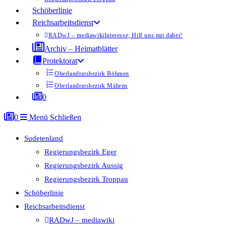
Schöberlinie
Reichsarbeitsdienst
RADwJ – mediawiki
Interesse, Hilf uns mit dabei!
Archiv – Heimatblätter
Protektorat
Oberlandratsbezirk Böhmen
Oberlandratsbezirk Mähren
0
0
Menü
Schließen
Sudetenland
Regierungsbezirk Eger
Regierungsbezirk Aussig
Regierungsbezirk Troppau
Schöberlinie
Reichsarbeitsdienst
RADwJ – mediawiki