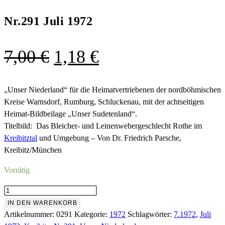
Nr.291 Juli 1972
Ursprünglicher
Aktueller
7,00
€
1,18
€
Preis
Preis
war:
ist:
„Unser Niederland“ für die Heimatvertriebenen der nordböhmischen
Kreise Warnsdorf, Rumburg, Schluckenau, mit der achtseitigen
7,00 €
1,18 €.
Heimat-Bildbeilage „Unser Sudetenland“.
Titelbild: Das Bleicher- und Leinenwebergeschlecht Rothe im
Kreibitztal
und Umgebung – Von Dr. Friedrich Parsche,
Kreibitz/München
Vorrätig
Nr.291
Juli
IN DEN WARENKORB
1972
Artikelnummer:
0291
Kategorie:
1972
Schlagwörter:
7.1972
,
Juli