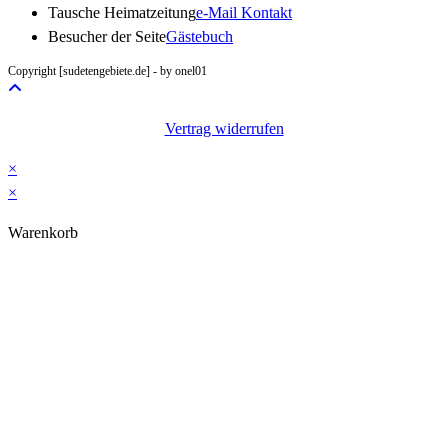
Opens
Tausche Heimatzeitung
e-Mail Kontakt
in
Besucher der Seite
Gästebuch
your
Copyright [sudetengebiete.de] - by onel01
application
Vertrag widerrufen
×
×
Warenkorb