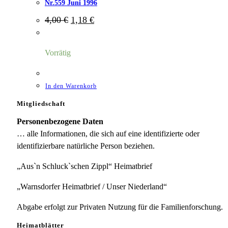
Nr.559 Juni 1996
Ursprünglicher
Aktueller
4,00
€
1,18
€
Preis
Preis
war:
ist:
4,00 €
1,18 €.
Vorrätig
In den Warenkorb
Mitgliedschaft
Personenbezogene Daten
… alle Informationen, die sich auf eine identifizierte oder
identifizierbare natürliche Person beziehen.
„Aus`n Schluck`schen Zippl“ Heimatbrief
„Warnsdorfer Heimatbrief / Unser Niederland“
Abgabe erfolgt zur Privaten Nutzung für die Familienforschung.
Heimatblätter