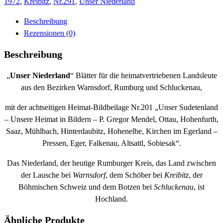
Menge
1972
,
Kreibitz
,
Nr.291
,
Unser Niederland
Beschreibung
Rezensionen (0)
Beschreibung
„
Unser Niederland
“ Blätter für die heimatvertriebenen Landsleute
aus den Bezirken Warnsdorf, Rumburg und Schluckenau,
mit der achtseitigen Heimat-Bildbeilage Nr.201 „Unser Sudetenland
– Unsere Heimat in Bildern – P. Gregor Mendel, Ottau, Hohenfurth,
Saaz, Mühlbach, Hinterdaubitz, Hohenelbe, Kirchen im Egerland –
Pressen, Eger, Falkenau, Altsattl, Sobiesak“.
Das Niederland, der heutige Rumburger Kreis, das Land zwischen
der Lausche bei
Warnsdorf
, dem Schöber bei
Kreibitz
, der
Böhmischen Schweiz und dem Botzen bei
Schluckenau
, ist
Hochland.
Ähnliche Produkte