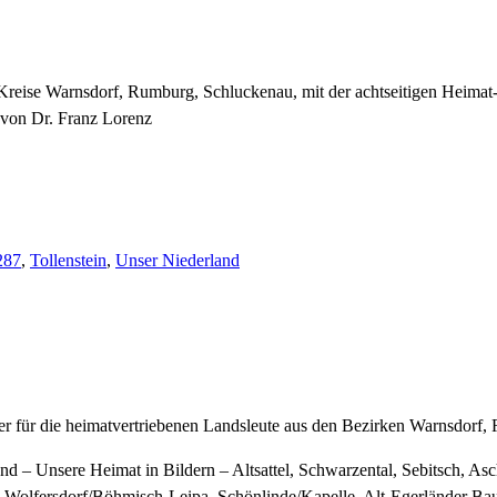
Kreise Warnsdorf, Rumburg, Schluckenau, mit der achtseitigen Heimat
von Dr. Franz Lorenz
287
,
Tollenstein
,
Unser Niederland
ter für die heimatvertriebenen Landsleute aus den Bezirken Warnsdorf
nd – Unsere Heimat in Bildern – Altsattel, Schwarzental, Sebitsch, Asc
 Wolfersdorf/Böhmisch-Leipa, Schönlinde/Kapelle, Alt-Egerländer Ba