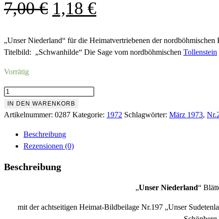
Ursprünglicher
Aktueller
7,00
€
1,18
€
Preis
Preis
war:
ist:
„Unser Niederland“ für die Heimatvertriebenen der nordböhmischen 
Titelbild: „Schwanhilde“ Die Sage vom nordböhmischen
Tollenstein
7,00 €
1,18 €.
Vorrätig
Nr.287
März
IN DEN WARENKORB
1972
Artikelnummer:
0287
Kategorie:
1972
Schlagwörter:
März 1973
,
Nr.
Menge
Beschreibung
Rezensionen (0)
Beschreibung
„
Unser Niederland
“ Blät
mit der achtseitigen Heimat-Bildbeilage Nr.197 „Unser Sudetenla
Schönberg,