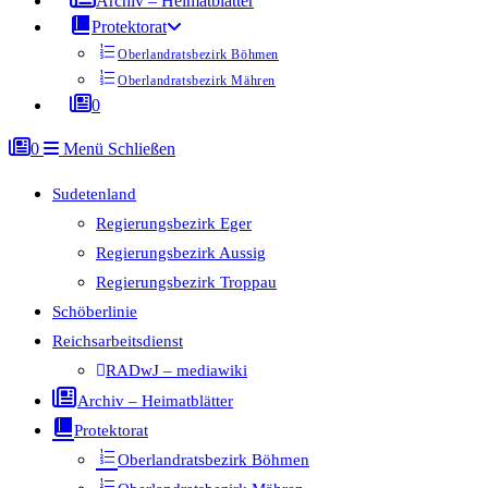
Archiv – Heimatblätter
Protektorat
Oberlandratsbezirk Böhmen
Oberlandratsbezirk Mähren
0
0
Menü
Schließen
Sudetenland
Regierungsbezirk Eger
Regierungsbezirk Aussig
Regierungsbezirk Troppau
Schöberlinie
Reichsarbeitsdienst
RADwJ – mediawiki
Archiv – Heimatblätter
Protektorat
Oberlandratsbezirk Böhmen