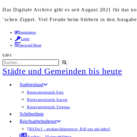
Das Digitale Archive gibt es seit August 2021 für das 
`schen Zippel. Viel Freude beim Stöbern in den Ausgab
Zum
Registrieren
Login
Inhalt
Password Reset
springen
0,00
€
Diese
Suche
Städte und Gemeinden bis heute
Website
starten
durchsuchen
Sudetenland
Regierungsbezirk Eger
Regierungsbezirk Aussig
Regierungsbezirk Troppau
Schöberlinie
Reichsarbeitsdienst
RADwJ – mediawiki
Interesse, Hilf uns mit dabei!