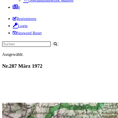
Oberlandratsbezirk Mähren
0
Registrieren
Login
Password Reset
Diese
Website
Ausgewählt:
durchsuchen
Nr.287 März 1972