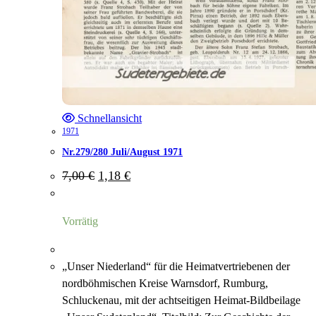
Schnellansicht
1971
Nr.279/280 Juli/August 1971
Ursprünglicher
Aktueller
7,00
€
1,18
€
Preis
Preis
war:
ist:
7,00 €
1,18 €.
Vorrätig
„Unser Niederland“ für die Heimatvertriebenen der
nordböhmischen Kreise Warnsdorf, Rumburg,
Schluckenau, mit der achtseitigen Heimat-Bildbeilage