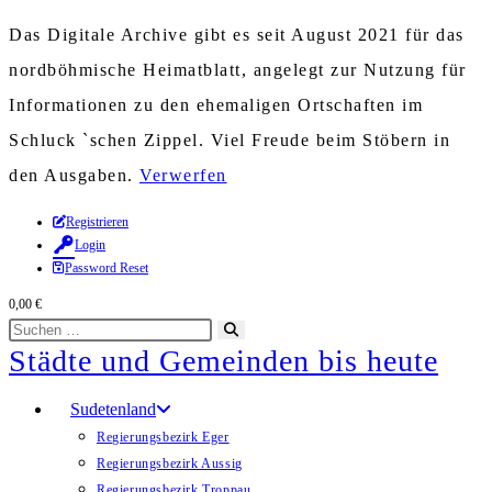
Das Digitale Archive gibt es seit August 2021 für das
nordböhmische Heimatblatt, angelegt zur Nutzung für
Informationen zu den ehemaligen Ortschaften im
Schluck `schen Zippel. Viel Freude beim Stöbern in
den Ausgaben.
Verwerfen
Zum
Registrieren
Login
Inhalt
Password Reset
springen
0,00
€
Diese
Suche
Städte und Gemeinden bis heute
Website
starten
durchsuchen
Sudetenland
Regierungsbezirk Eger
Regierungsbezirk Aussig
Regierungsbezirk Troppau