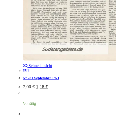
Schnellansicht
1971
Nr.281 September 1971
Ursprünglicher
Aktueller
7,00
€
1,18
€
Preis
Preis
war:
ist:
7,00 €
1,18 €.
Vorrätig