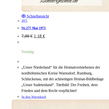
Schnellansicht
1971
Nr.277 Mai 1971
Ursprünglicher
Aktueller
7,00
€
1,18
€
Preis
Preis
war:
ist:
7,00 €
1,18 €.
Vorrätig
„Unser Niederland“ für die Heimatvertriebenen der
nordböhmischen Kreise Warnsdorf, Rumburg,
Schluckenau, mit der achtseitigen Heimat-Bildbeilage
„Unser Sudetenland“. Titelbild: Der Freiheit, dem
Frieden und dem Recht verpflichtet!
In den Warenkorb