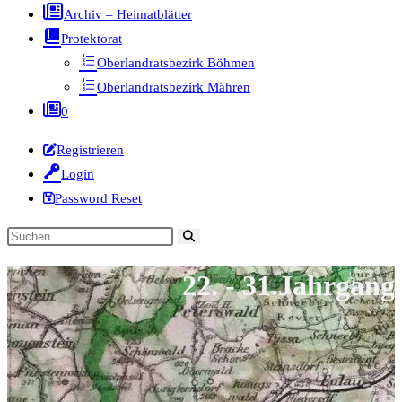
Archiv – Heimatblätter
Protektorat
Oberlandratsbezirk Böhmen
Oberlandratsbezirk Mähren
0
Registrieren
Login
Password Reset
Diese
Website
22. - 31.Jahrgang
durchsuchen