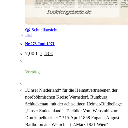
Schnellansicht
1971
Nr.278 Juni 1971
Ursprünglicher
Aktueller
7,00
€
1,18
€
Preis
Preis
war:
ist:
7,00 €
1,18 €.
Vorrätig
„Unser Niederland“ für die Heimatvertriebenen der
nordböhmischen Kreise Warnsdorf, Rumburg,
Schluckenau, mit der achtseitigen Heimat-Bildbeilage
„Unser Sudetenland“. Titelbild: Vom Webstuhl zum
Domkapellmeister " *15.April 1858 Fugau - August
Bartholomäus Weirich - † 2.März 1921 Wien"