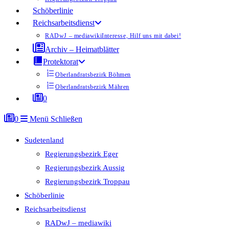
Schöberlinie
Reichsarbeitsdienst
RADwJ – mediawiki
Interesse, Hilf uns mit dabei!
Archiv – Heimatblätter
Protektorat
Oberlandratsbezirk Böhmen
Oberlandratsbezirk Mähren
0
0
Menü
Schließen
Sudetenland
Regierungsbezirk Eger
Regierungsbezirk Aussig
Regierungsbezirk Troppau
Schöberlinie
Reichsarbeitsdienst
RADwJ – mediawiki