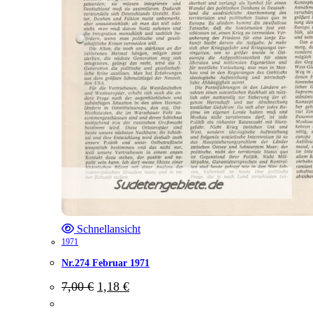
Schnellansicht
1971
Nr.274 Februar 1971
Ursprünglicher
Aktueller
7,00
€
1,18
€
Preis
Preis
war:
ist: