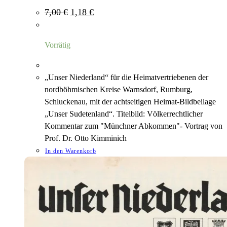
Ursprünglicher
Aktueller
7,00
€
1,18
€
Preis
Preis
war:
ist:
7,00 €
1,18 €.
Vorrätig
„Unser Niederland“ für die Heimatvertriebenen der
nordböhmischen Kreise Warnsdorf, Rumburg,
Schluckenau, mit der achtseitigen Heimat-Bildbeilage
„Unser Sudetenland“. Titelbild: Völkerrechtlicher
Kommentar zum "Münchner Abkommen"- Vortrag von
Prof. Dr. Otto Kimminich
In den Warenkorb