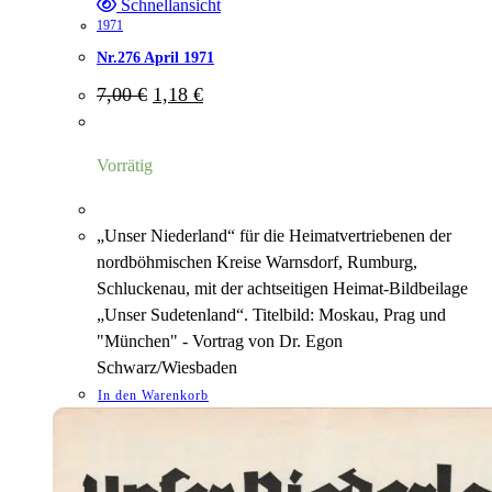
Schnellansicht
1971
Nr.276 April 1971
Ursprünglicher
Aktueller
7,00
€
1,18
€
Preis
Preis
war:
ist:
7,00 €
1,18 €.
Vorrätig
„Unser Niederland“ für die Heimatvertriebenen der
nordböhmischen Kreise Warnsdorf, Rumburg,
Schluckenau, mit der achtseitigen Heimat-Bildbeilage
„Unser Sudetenland“. Titelbild: Moskau, Prag und
"München" - Vortrag von Dr. Egon
Schwarz/Wiesbaden
In den Warenkorb