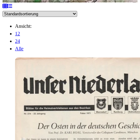
Ansicht:
12
24
Alle