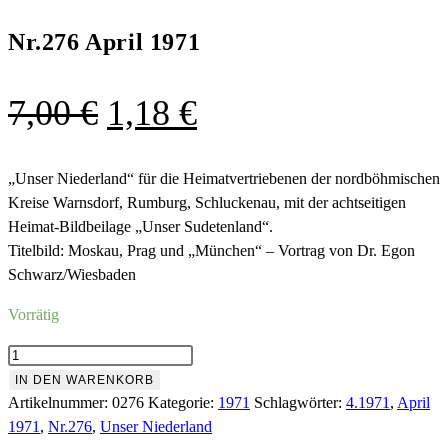
Nr.276 April 1971
Ursprünglicher
Aktueller
7,00
€
1,18
€
Preis
Preis
war:
ist:
„Unser Niederland“ für die Heimatvertriebenen der nordböhmischen
Kreise Warnsdorf, Rumburg, Schluckenau, mit der achtseitigen
7,00 €
1,18 €.
Heimat-Bildbeilage „Unser Sudetenland“.
Titelbild: Moskau, Prag und „München“ – Vortrag von Dr. Egon
Schwarz/Wiesbaden
Vorrätig
Nr.276
April
IN DEN WARENKORB
1971
Artikelnummer:
0276
Kategorie:
1971
Schlagwörter:
4.1971
,
April
Menge
1971
,
Nr.276
,
Unser Niederland