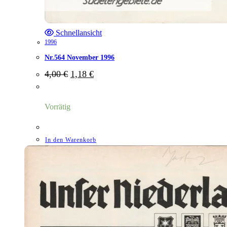
Schnellansicht
1996
Nr.564 November 1996
Ursprünglicher
Aktueller
4,00
€
1,18
€
Preis
Preis
war:
ist:
4,00 €
1,18 €.
Vorrätig
In den Warenkorb