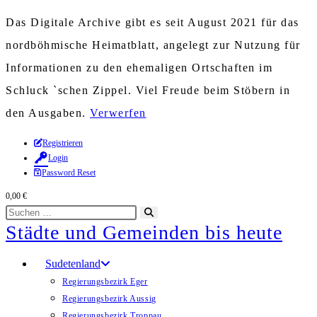
Das Digitale Archive gibt es seit August 2021 für das
nordböhmische Heimatblatt, angelegt zur Nutzung für
Informationen zu den ehemaligen Ortschaften im
Schluck `schen Zippel. Viel Freude beim Stöbern in
den Ausgaben.
Verwerfen
Zum
Registrieren
Login
Inhalt
Password Reset
springen
0,00
€
Diese
Suche
Städte und Gemeinden bis heute
Website
starten
durchsuchen
Sudetenland
Regierungsbezirk Eger
Regierungsbezirk Aussig
Regierungsbezirk Troppau