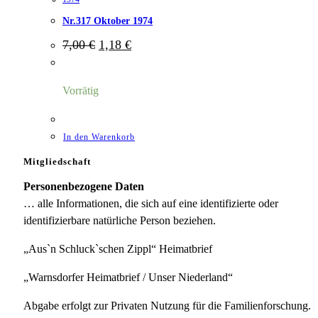
Nr.317 Oktober 1974
Ursprünglicher
Aktueller
7,00
€
1,18
€
Preis
Preis
war:
ist:
7,00 €
1,18 €.
Vorrätig
In den Warenkorb
Mitgliedschaft
Personenbezogene Daten
… alle Informationen, die sich auf eine identifizierte oder
identifizierbare natürliche Person beziehen.
„Aus`n Schluck`schen Zippl“ Heimatbrief
„Warnsdorfer Heimatbrief / Unser Niederland“
Abgabe erfolgt zur Privaten Nutzung für die Familienforschung.