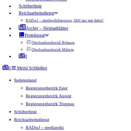
Schöberlinie
Reichsarbeitsdienst
RADwJ – mediawiki
Interesse, Hilf uns mit dabei!
Archiv – Heimatblätter
Protektorat
Oberlandratsbezirk Böhmen
Oberlandratsbezirk Mähren
0
0
Menü
Schließen
Sudetenland
Regierungsbezirk Eger
Regierungsbezirk Aussig
Regierungsbezirk Troppau
Schöberlinie
Reichsarbeitsdienst
RADwJ – mediawiki