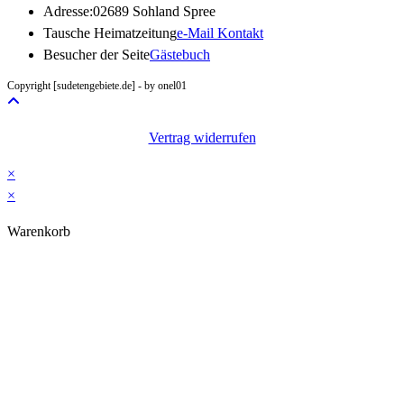
Adresse:
02689 Sohland Spree
Opens
Tausche Heimatzeitung
e-Mail Kontakt
in
Besucher der Seite
Gästebuch
your
Copyright [sudetengebiete.de] - by onel01
application
Vertrag widerrufen
×
×
Warenkorb