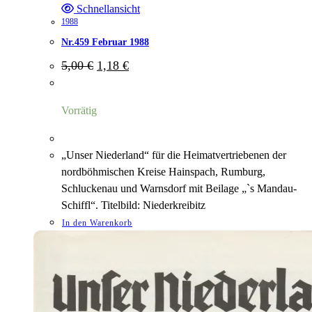
Schnellansicht
1988
Nr.459 Februar 1988
Ursprünglicher
Aktueller
5,00
€
1,18
€
Preis
Preis
war:
ist:
5,00 €
1,18 €.
Vorrätig
„Unser Niederland“ für die Heimatvertriebenen der
nordböhmischen Kreise Hainspach, Rumburg,
Schluckenau und Warnsdorf mit Beilage „`s Mandau-
Schiffl“. Titelbild: Niederkreibitz
In den Warenkorb