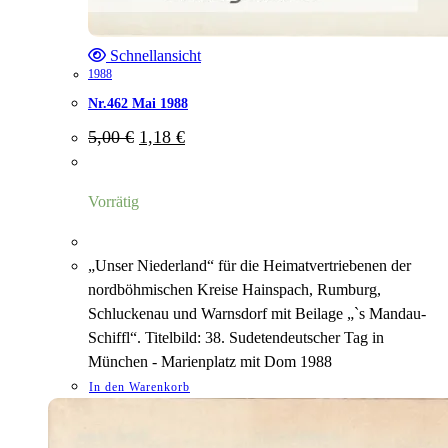
Schnellansicht
1988
Nr.462 Mai 1988
Ursprünglicher
Aktueller
5,00
€
1,18
€
Preis
Preis
war:
ist:
5,00 €
1,18 €.
Vorrätig
„Unser Niederland“ für die Heimatvertriebenen der
nordböhmischen Kreise Hainspach, Rumburg,
Schluckenau und Warnsdorf mit Beilage „`s Mandau-
Schiffl“. Titelbild: 38. Sudetendeutscher Tag in
München - Marienplatz mit Dom 1988
In den Warenkorb