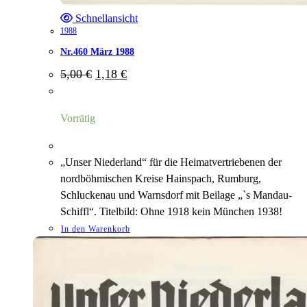
Schnellansicht
1988
Nr.460 März 1988
Ursprünglicher
Aktueller
5,00
€
1,18
€
Preis
Preis
war:
ist:
5,00 €
1,18 €.
Vorrätig
„Unser Niederland“ für die Heimatvertriebenen der
nordböhmischen Kreise Hainspach, Rumburg,
Schluckenau und Warnsdorf mit Beilage „`s Mandau-
Schiffl“. Titelbild: Ohne 1918 kein München 1938!
In den Warenkorb