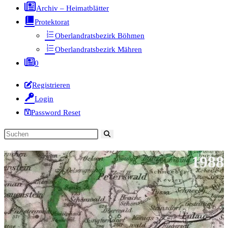
Archiv – Heimatblätter
Protektorat
Oberlandratsbezirk Böhmen
Oberlandratsbezirk Mähren
0
Registrieren
Login
Password Reset
Diese
Website
1988
durchsuchen