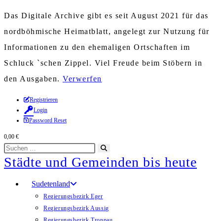
Das Digitale Archive gibt es seit August 2021 für das
nordböhmische Heimatblatt, angelegt zur Nutzung für
Informationen zu den ehemaligen Ortschaften im
Schluck `schen Zippel. Viel Freude beim Stöbern in
den Ausgaben.
Verwerfen
Zum
Registrieren
Login
Inhalt
Password Reset
springen
0,00
€
Diese
Suche
Städte und Gemeinden bis heute
Website
starten
durchsuchen
Sudetenland
Regierungsbezirk Eger
Regierungsbezirk Aussig
Regierungsbezirk Troppau