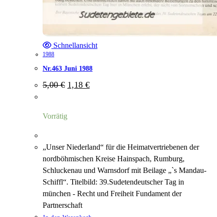
Schnellansicht
1988
Nr.463 Juni 1988
Ursprünglicher
Aktueller
5,00
€
1,18
€
Preis
Preis
war:
ist:
5,00 €
1,18 €.
Vorrätig
„Unser Niederland“ für die Heimatvertriebenen der
nordböhmischen Kreise Hainspach, Rumburg,
Schluckenau und Warnsdorf mit Beilage „`s Mandau-
Schiffl“. Titelbild: 39.Sudetendeutscher Tag in
münchen - Recht und Freiheit Fundament der
Partnerschaft