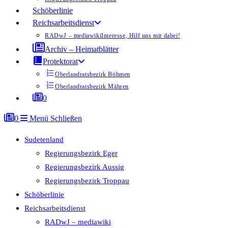
Schöberlinie
Reichsarbeitsdienst
RADwJ – mediawiki
Interesse, Hilf uns mit dabei!
Archiv – Heimatblätter
Protektorat
Oberlandratsbezirk Böhmen
Oberlandratsbezirk Mähren
0
0
Menü
Schließen
Sudetenland
Regierungsbezirk Eger
Regierungsbezirk Aussig
Regierungsbezirk Troppau
Schöberlinie
Reichsarbeitsdienst
RADwJ – mediawiki