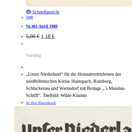
Schnellansicht
1988
Nr.461 April 1988
Ursprünglicher
Aktueller
5,00
€
1,18
€
Preis
Preis
war:
ist:
5,00 €
1,18 €.
Vorrätig
„Unser Niederland“ für die Heimatvertriebenen der
nordböhmischen Kreise Hainspach, Rumburg,
Schluckenau und Warnsdorf mit Beilage „`s Mandau-
Schiffl“. Titelbild: Wilde-Klamm
In den Warenkorb