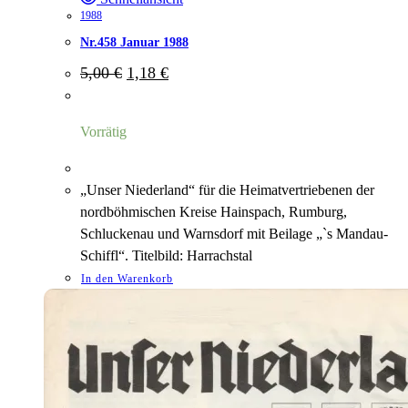
1988
Nr.458 Januar 1988
Ursprünglicher
Aktueller
5,00
€
1,18
€
Preis
Preis
war:
ist:
5,00 €
1,18 €.
Vorrätig
„Unser Niederland“ für die Heimatvertriebenen der
nordböhmischen Kreise Hainspach, Rumburg,
Schluckenau und Warnsdorf mit Beilage „`s Mandau-
Schiffl“. Titelbild: Harrachstal
In den Warenkorb