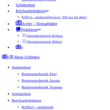
Schöberlinie
Reichsarbeitsdienst
RADwJ – mediawiki
Interesse, Hilf uns mit dabei!
Archiv – Heimatblätter
Protektorat
Oberlandratsbezirk Böhmen
Oberlandratsbezirk Mähren
0
0
Menü
Schließen
Sudetenland
Regierungsbezirk Eger
Regierungsbezirk Aussig
Regierungsbezirk Troppau
Schöberlinie
Reichsarbeitsdienst
RADwJ – mediawiki