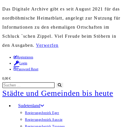
Das Digitale Archive gibt es seit August 2021 für das
nordböhmische Heimatblatt, angelegt zur Nutzung für
Informationen zu den ehemaligen Ortschaften im
Schluck `schen Zippel. Viel Freude beim Stöbern in
den Ausgaben.
Verwerfen
Zum
Registrieren
Login
Inhalt
Password Reset
springen
0,00
€
Diese
Suche
Städte und Gemeinden bis heute
Website
starten
durchsuchen
Sudetenland
Regierungsbezirk Eger
Regierungsbezirk Aussig
Regierungsbezirk Troppau