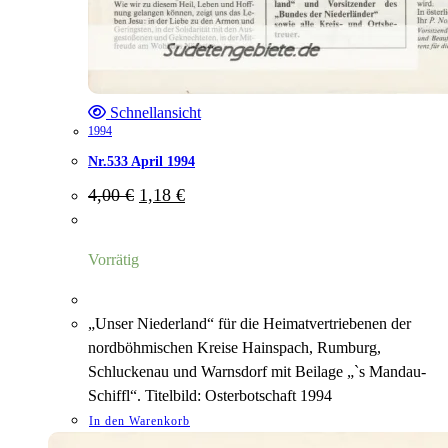
Schnellansicht
1994
Nr.533 April 1994
Ursprünglicher
Aktueller
4,00
€
1,18
€
Preis
Preis
war:
ist:
4,00 €
1,18 €.
Vorrätig
„Unser Niederland“ für die Heimatvertriebenen der
nordböhmischen Kreise Hainspach, Rumburg,
Schluckenau und Warnsdorf mit Beilage „`s Mandau-
Schiffl“. Titelbild: Osterbotschaft 1994
In den Warenkorb