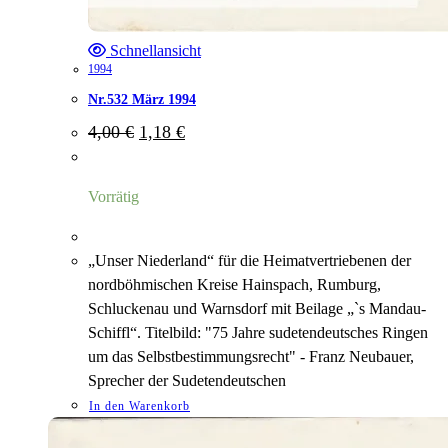
Schnellansicht
1994
Nr.532 März 1994
Ursprünglicher
Aktueller
4,00
€
1,18
€
Preis
Preis
war:
ist:
4,00 €
1,18 €.
Vorrätig
„Unser Niederland“ für die Heimatvertriebenen der
nordböhmischen Kreise Hainspach, Rumburg,
Schluckenau und Warnsdorf mit Beilage „`s Mandau-
Schiffl“. Titelbild: "75 Jahre sudetendeutsches Ringen
um das Selbstbestimmungsrecht" - Franz Neubauer,
Sprecher der Sudetendeutschen
In den Warenkorb