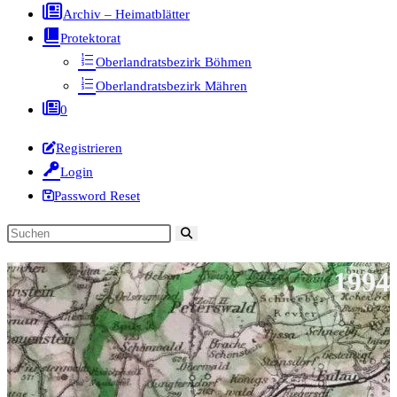
Archiv – Heimatblätter
Protektorat
Oberlandratsbezirk Böhmen
Oberlandratsbezirk Mähren
0
Registrieren
Login
Password Reset
Diese
Website
1994
durchsuchen