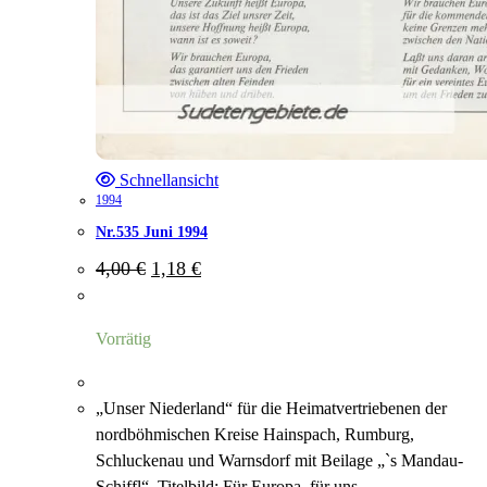
Schnellansicht
1994
Nr.535 Juni 1994
Ursprünglicher
Aktueller
4,00
€
1,18
€
Preis
Preis
war:
ist:
4,00 €
1,18 €.
Vorrätig
„Unser Niederland“ für die Heimatvertriebenen der
nordböhmischen Kreise Hainspach, Rumburg,
Schluckenau und Warnsdorf mit Beilage „`s Mandau-
Schiffl“. Titelbild: Für Europa, für uns ...