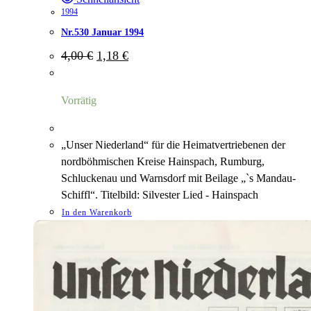
1994
Nr.530 Januar 1994
Ursprünglicher
Aktueller
4,00
€
1,18
€
Preis
Preis
war:
ist:
4,00 €
1,18 €.
Vorrätig
„Unser Niederland“ für die Heimatvertriebenen der
nordböhmischen Kreise Hainspach, Rumburg,
Schluckenau und Warnsdorf mit Beilage „`s Mandau-
Schiffl“. Titelbild: Silvester Lied - Hainspach
In den Warenkorb