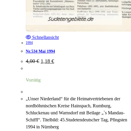
Schnellansicht
1994
Nr.534 Mai 1994
Ursprünglicher
Aktueller
4,00
€
1,18
€
Preis
Preis
war:
ist:
4,00 €
1,18 €.
Vorrätig
„Unser Niederland“ für die Heimatvertriebenen der
nordböhmischen Kreise Hainspach, Rumburg,
Schluckenau und Warnsdorf mit Beilage „`s Mandau-
Schiffl“. Titelbild: 45.Studetendeutscher Tag, Pfingsten
1994 in Nürnberg