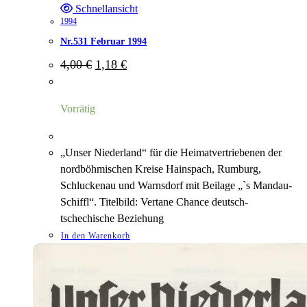
Schnellansicht
1994
Nr.531 Februar 1994
Ursprünglicher
Aktueller
4,00
€
1,18
€
Preis
Preis
war:
ist:
4,00 €
1,18 €.
Vorrätig
„Unser Niederland“ für die Heimatvertriebenen der
nordböhmischen Kreise Hainspach, Rumburg,
Schluckenau und Warnsdorf mit Beilage „`s Mandau-
Schiffl“. Titelbild: Vertane Chance deutsch-
tschechische Beziehung
In den Warenkorb