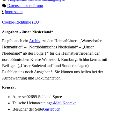
Datenschutzerklärung
Impressum
Cookie-Richtlinie (EU)
Ausgaben „Unser Niederland“
Es gibt auch ein
Archiv
zu den Heimatblättern „Warnsdorfer
Heimatbrief“ – „Nordböhmisches Niederland“ – „Unser
Niederland“ ab der Folge 1* für die Heimatvertriebenen der
nordböhmischen Kreise Warnsdorf, Rumburg, Schluckenau, mit
Beilagen („Unser Sudetenland“ und Sonderbeilagen).
Es fehlen uns noch Ausgaben*, Sie können uns helfen bei der
Aufbewahrung und Dokumentation.
Kontakt
Adresse:
02689 Sohland Spree
Opens
Tausche Heimatzeitung
e-Mail Kontakt
in
Besucher der Seite
Gästebuch
your