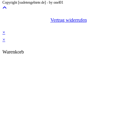
Copyright [sudetengebiete.de] - by onel01
application
Vertrag widerrufen
×
×
Warenkorb