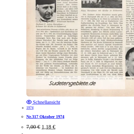
Schnellansicht
1974
Nr.317 Oktober 1974
Ursprünglicher
Aktueller
7,00
€
1,18
€
Preis
Preis