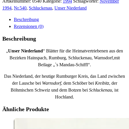
1994
Artikelnummer:
0540
Kategorie:
1994
Schlagwörter:
November
Menge
1994
,
Nr.540
,
Schluckenau
,
Unser Niederland
Beschreibung
Rezensionen (0)
Beschreibung
„
Unser Niederland
“ Blätter für die Heimatvertriebenen aus den
Bezirken Hainspach, Rumburg, Schluckenau, Warnsdorf,mit
Beilage „`s Mandau-Schiffl“.
Das Niederland, der heutige Rumburger Kreis, das Land zwischen
der Lausche bei
Warnsdorf
, dem Schöber bei
Kreibitz
, der
Böhmischen Schweiz und dem Botzen bei
Schluckenau
, ist
Hochland.
Ähnliche Produkte