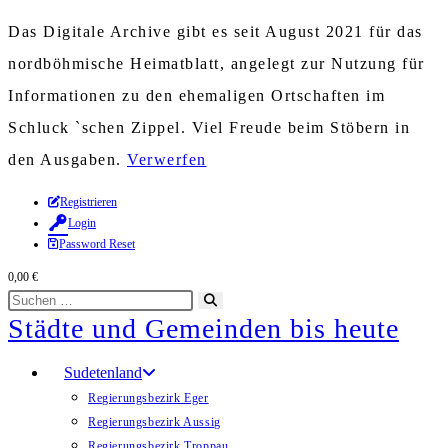
Das Digitale Archive gibt es seit August 2021 für das
nordböhmische Heimatblatt, angelegt zur Nutzung für
Informationen zu den ehemaligen Ortschaften im
Schluck `schen Zippel. Viel Freude beim Stöbern in
den Ausgaben.
Verwerfen
Zum
Registrieren
Login
Inhalt
Password Reset
springen
0,00
€
Diese
Suche
Städte und Gemeinden bis heute
Website
starten
durchsuchen
Sudetenland
Regierungsbezirk Eger
Regierungsbezirk Aussig
Regierungsbezirk Troppau