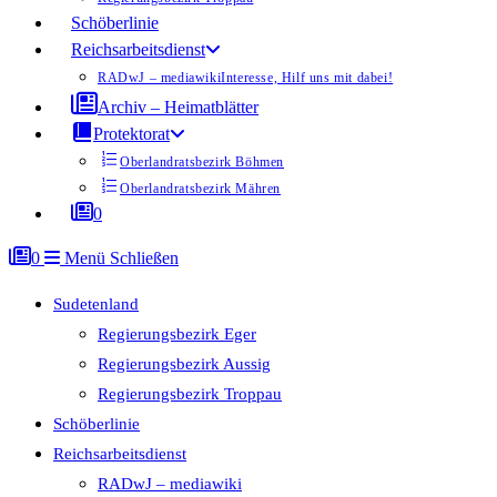
Schöberlinie
Reichsarbeitsdienst
RADwJ – mediawiki
Interesse, Hilf uns mit dabei!
Archiv – Heimatblätter
Protektorat
Oberlandratsbezirk Böhmen
Oberlandratsbezirk Mähren
0
0
Menü
Schließen
Sudetenland
Regierungsbezirk Eger
Regierungsbezirk Aussig
Regierungsbezirk Troppau
Schöberlinie
Reichsarbeitsdienst
RADwJ – mediawiki