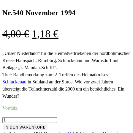
Nr.540 November 1994
Ursprünglicher
Aktueller
4,00
€
1,18
€
Preis
Preis
war:
ist:
„Unser Niederland“ für die Heimatvertriebenen der nordböhmischen
Kreise Hainspach, Rumburg, Schluckenau und Warnsdorf mit
4,00 €
1,18 €.
Beilage „`s Mandau-Schiffl“.
Titel: Randbemerkung zum 2. Treffen des Heimatkreises
Schluckenau
in Sohland an der Spree. Wie vor zwei Jahren
übersteigt die Teilnehmerzahl die 2000 um ein beträchtliches. Ein
Wunder?
Vorrätig
Nr.540
November
IN DEN WARENKORB