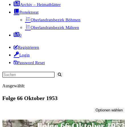
Archiv – Heimatblätter
Protektorat
Oberlandratsbezirk Böhmen
Oberlandratsbezirk Mähren
0
Registrieren
Login
Password Reset
Diese
Website
Ausgewählt:
durchsuchen
Folge 66 Oktober 1953
Optionen wählen
Folge 66 Oktober 1953