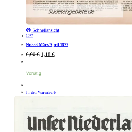
Schnellansicht
1977
Nr.333 März/April 1977
Ursprünglicher
Aktueller
6,00
€
1,18
€
Preis
Preis
war:
ist:
6,00 €
1,18 €.
Vorrätig
In den Warenkorb