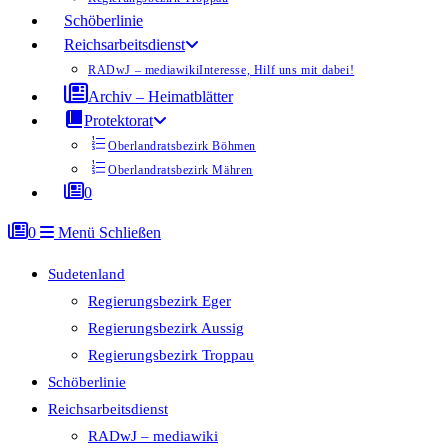
Schöberlinie
Reichsarbeitsdienst
RADwJ – mediawiki
Interesse, Hilf uns mit dabei!
Archiv – Heimatblätter
Protektorat
Oberlandratsbezirk Böhmen
Oberlandratsbezirk Mähren
0
0
Menü
Schließen
Sudetenland
Regierungsbezirk Eger
Regierungsbezirk Aussig
Regierungsbezirk Troppau
Schöberlinie
Reichsarbeitsdienst
RADwJ – mediawiki