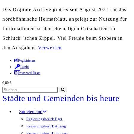
Das Digitale Archive gibt es seit August 2021 für das
nordböhmische Heimatblatt, angelegt zur Nutzung für
Informationen zu den ehemaligen Ortschaften im
Schluck `schen Zippel. Viel Freude beim Stöbern in
den Ausgaben.
Verwerfen
Zum
Registrieren
Login
Inhalt
Password Reset
springen
0,00
€
Diese
Suche
Städte und Gemeinden bis heute
Website
starten
durchsuchen
Sudetenland
Regierungsbezirk Eger
Regierungsbezirk Aussig
Regierungsbezirk Troppau