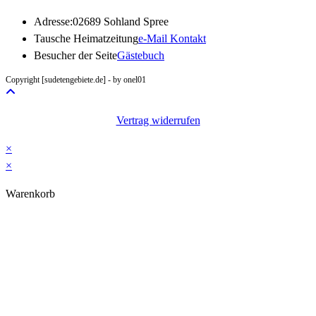
Adresse:
02689 Sohland Spree
Opens
Tausche Heimatzeitung
e-Mail Kontakt
in
Besucher der Seite
Gästebuch
your
Copyright [sudetengebiete.de] - by onel01
application
Vertrag widerrufen
×
×
Warenkorb