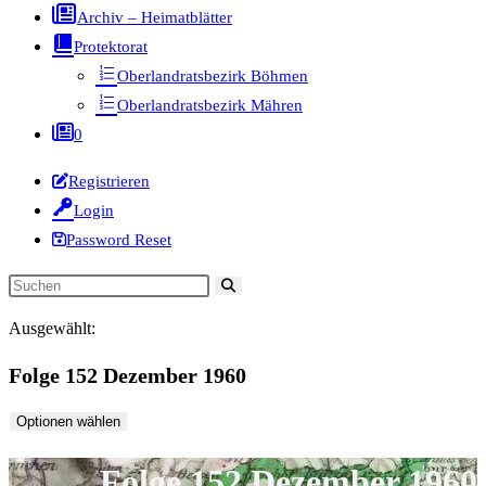
Archiv – Heimatblätter
Protektorat
Oberlandratsbezirk Böhmen
Oberlandratsbezirk Mähren
0
Registrieren
Login
Password Reset
Diese
Website
Ausgewählt:
durchsuchen
Folge 152 Dezember 1960
Optionen wählen
Folge 152 Dezember 1960