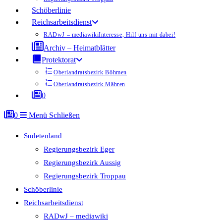
Schöberlinie
Reichsarbeitsdienst
RADwJ – mediawiki
Interesse, Hilf uns mit dabei!
Archiv – Heimatblätter
Protektorat
Oberlandratsbezirk Böhmen
Oberlandratsbezirk Mähren
0
0
Menü
Schließen
Sudetenland
Regierungsbezirk Eger
Regierungsbezirk Aussig
Regierungsbezirk Troppau
Schöberlinie
Reichsarbeitsdienst
RADwJ – mediawiki