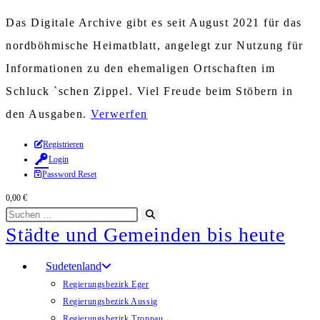
Das Digitale Archive gibt es seit August 2021 für das
nordböhmische Heimatblatt, angelegt zur Nutzung für
Informationen zu den ehemaligen Ortschaften im
Schluck `schen Zippel. Viel Freude beim Stöbern in
den Ausgaben.
Verwerfen
Zum
Registrieren
Login
Inhalt
Password Reset
springen
0,00
€
Diese
Suche
Städte und Gemeinden bis heute
Website
starten
durchsuchen
Sudetenland
Regierungsbezirk Eger
Regierungsbezirk Aussig
Regierungsbezirk Troppau