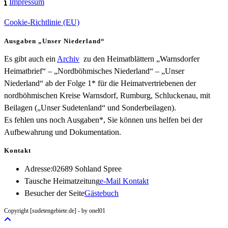
Impressum
Cookie-Richtlinie (EU)
Ausgaben „Unser Niederland“
Es gibt auch ein
Archiv
zu den Heimatblättern „Warnsdorfer
Heimatbrief“ – „Nordböhmisches Niederland“ – „Unser
Niederland“ ab der Folge 1* für die Heimatvertriebenen der
nordböhmischen Kreise Warnsdorf, Rumburg, Schluckenau, mit
Beilagen („Unser Sudetenland“ und Sonderbeilagen).
Es fehlen uns noch Ausgaben*, Sie können uns helfen bei der
Aufbewahrung und Dokumentation.
Kontakt
Adresse:
02689 Sohland Spree
Opens
Tausche Heimatzeitung
e-Mail Kontakt
in
Besucher der Seite
Gästebuch
your
Copyright [sudetengebiete.de] - by onel01
application