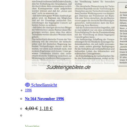
Schnellansicht
1996
Nr.564 November 1996
Ursprünglicher
Aktueller
4,00
€
1,18
€
Preis
Preis
war:
ist:
4,00 €
1,18 €.
Vorrätig