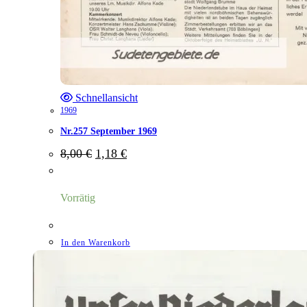
Schnellansicht
1969
Nr.257 September 1969
Ursprünglicher
Aktueller
8,00
€
1,18
€
Preis
Preis
war:
ist:
8,00 €
1,18 €.
Vorrätig
In den Warenkorb