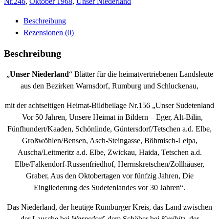
Menge
Nr.246
,
Oktober 1968
,
Unser Niederland
Beschreibung
Rezensionen (0)
Beschreibung
„
Unser Niederland
“ Blätter für die heimatvertriebenen Landsleute
aus den Bezirken Warnsdorf, Rumburg und Schluckenau,
mit der achtseitigen Heimat-Bildbeilage Nr.156 „Unser Sudetenland
– Vor 50 Jahren, Unsere Heimat in Bildern – Eger, Alt-Bilin,
Fünfhundert/Kaaden, Schönlinde, Güntersdorf/Tetschen a.d. Elbe,
Großwöhlen/Bensen, Asch-Steingasse, Böhmisch-Leipa,
Auscha/Leitmeritz a.d. Elbe, Zwickau, Haida, Tetschen a.d.
Elbe/Falkendorf-Russenfriedhof, Herrnskretschen/Zollhäuser,
Graber, Aus den Oktobertagen vor fünfzig Jahren, Die
Eingliederung des Sudetenlandes vor 30 Jahren“.
Das Niederland, der heutige Rumburger Kreis, das Land zwischen
der Lausche bei
Warnsdorf
, dem Schöber bei
Kreibitz
, der