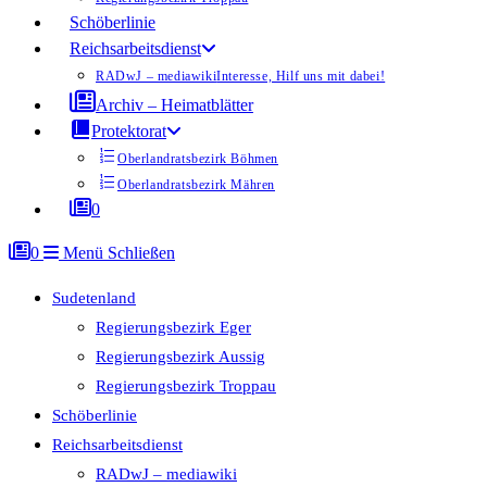
Schöberlinie
Reichsarbeitsdienst
RADwJ – mediawiki
Interesse, Hilf uns mit dabei!
Archiv – Heimatblätter
Protektorat
Oberlandratsbezirk Böhmen
Oberlandratsbezirk Mähren
0
0
Menü
Schließen
Sudetenland
Regierungsbezirk Eger
Regierungsbezirk Aussig
Regierungsbezirk Troppau
Schöberlinie
Reichsarbeitsdienst
RADwJ – mediawiki