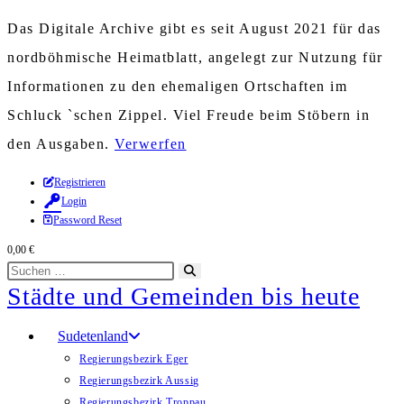
Das Digitale Archive gibt es seit August 2021 für das
nordböhmische Heimatblatt, angelegt zur Nutzung für
Informationen zu den ehemaligen Ortschaften im
Schluck `schen Zippel. Viel Freude beim Stöbern in
den Ausgaben.
Verwerfen
Zum
Registrieren
Login
Inhalt
Password Reset
springen
0,00
€
Diese
Suche
Städte und Gemeinden bis heute
Website
starten
durchsuchen
Sudetenland
Regierungsbezirk Eger
Regierungsbezirk Aussig
Regierungsbezirk Troppau