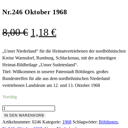
Nr.246 Oktober 1968
Ursprünglicher
Aktueller
8,00
€
1,18
€
Preis
Preis
war:
ist:
„Unser Niederland“ für die Heimatvertriebenen der nordböhmischen
Kreise Warnsdorf, Rumburg, Schluckenau, mit der achtseitigen
8,00 €
1,18 €.
Heimat-Bildbeilage „Unser Sudetenland“.
Titel: Willkommen in unserer Patenstadt Böblingen. großes
Bundestreffen für alle aus dem nordböhmischen Niederland
vertriebenen Landsleute am 12. und 13. Oktober 1968
Vorrätig
Nr.246
Oktober
IN DEN WARENKORB
1968
Artikelnummer:
0246
Kategorie:
1968
Schlagwörter:
Böblingen
,