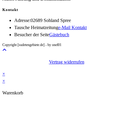
Kontakt
Adresse:
02689 Sohland Spree
Opens
Tausche Heimatzeitung
e-Mail Kontakt
in
Besucher der Seite
Gästebuch
your
Copyright [sudetengebiete.de] - by onel01
application
Vertrag widerrufen
×
×
Warenkorb