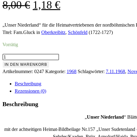
Ursprünglicher
Aktueller
8,00
€
1,18
€
Preis
Preis
war:
ist:
„Unser Niederland“ für die Heimatvertriebenen der nordböhmischen 
Titel: Fam.Gluck in
Oberkreibitz
,
Schönfeld
(1722-1727)
8,00 €
1,18 €.
Vorrätig
Nr.247
November
IN DEN WARENKORB
1968
Artikelnummer:
0247
Kategorie:
1968
Schlagwörter:
7.11.1968
,
Nov
Menge
Beschreibung
Rezensionen (0)
Beschreibung
„
Unser Niederland
“ Blät
mit der achtseitigen Heimat-Bildbeilage Nr.157 „Unser Sudetenland
Sehrles/Kaaden, Brüx, Arnsdorf/Haida, Pros