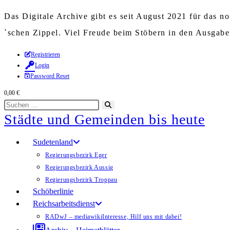
Das Digitale Archive gibt es seit August 2021 für das 
`schen Zippel. Viel Freude beim Stöbern in den Ausgab
Zum
Registrieren
Login
Inhalt
Password Reset
springen
0,00
€
Diese
Suche
Städte und Gemeinden bis heute
Website
starten
durchsuchen
Sudetenland
Regierungsbezirk Eger
Regierungsbezirk Aussig
Regierungsbezirk Troppau
Schöberlinie
Reichsarbeitsdienst
RADwJ – mediawiki
Interesse, Hilf uns mit dabei!