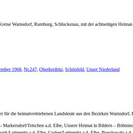
Kreise Warnsdorf, Rumburg, Schluckenau, mit der achtseitigen Heimat
ember 1968
,
Nr.247
,
Oberkreibitz
,
Schönfeld
,
Unser Niederland
ter für die heimatvertriebenen Landsleute aus den Bezirken Warnsdorf
 – Markersdorf/Tetschen a.d. Elbe, Unsere Heimat in Bildern – Böhmis
nik/Leitmeritz a.d. Elbe, Graber/Leitmeritz a.d. Elbe, Prasskowitz a.d.