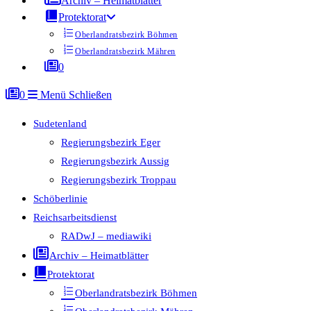
Archiv – Heimatblätter
Protektorat
Oberlandratsbezirk Böhmen
Oberlandratsbezirk Mähren
0
0
Menü
Schließen
Sudetenland
Regierungsbezirk Eger
Regierungsbezirk Aussig
Regierungsbezirk Troppau
Schöberlinie
Reichsarbeitsdienst
RADwJ – mediawiki
Archiv – Heimatblätter
Protektorat
Oberlandratsbezirk Böhmen