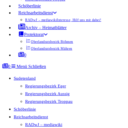
Schöberlinie
Reichsarbeitsdienst
RADwJ – mediawiki
Interesse, Hilf uns mit dabei!
Archiv – Heimatblätter
Protektorat
Oberlandratsbezirk Böhmen
Oberlandratsbezirk Mähren
0
0
Menü
Schließen
Sudetenland
Regierungsbezirk Eger
Regierungsbezirk Aussig
Regierungsbezirk Troppau
Schöberlinie
Reichsarbeitsdienst
RADwJ – mediawiki