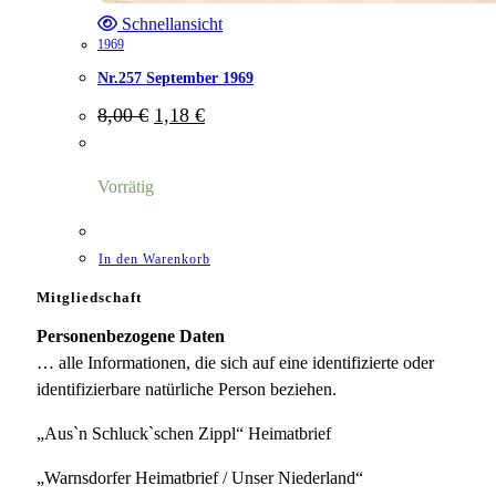
Schnellansicht
1969
Nr.257 September 1969
Ursprünglicher
Aktueller
8,00
€
1,18
€
Preis
Preis
war:
ist:
8,00 €
1,18 €.
Vorrätig
In den Warenkorb
Mitgliedschaft
Personenbezogene Daten
… alle Informationen, die sich auf eine identifizierte oder
identifizierbare natürliche Person beziehen.
„Aus`n Schluck`schen Zippl“ Heimatbrief
„Warnsdorfer Heimatbrief / Unser Niederland“