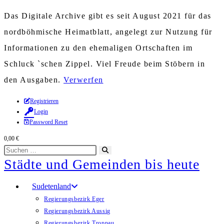
Das Digitale Archive gibt es seit August 2021 für das
nordböhmische Heimatblatt, angelegt zur Nutzung für
Informationen zu den ehemaligen Ortschaften im
Schluck `schen Zippel. Viel Freude beim Stöbern in
den Ausgaben.
Verwerfen
Zum
Registrieren
Login
Inhalt
Password Reset
springen
0,00
€
Diese
Suche
Städte und Gemeinden bis heute
Website
starten
durchsuchen
Sudetenland
Regierungsbezirk Eger
Regierungsbezirk Aussig
Regierungsbezirk Troppau