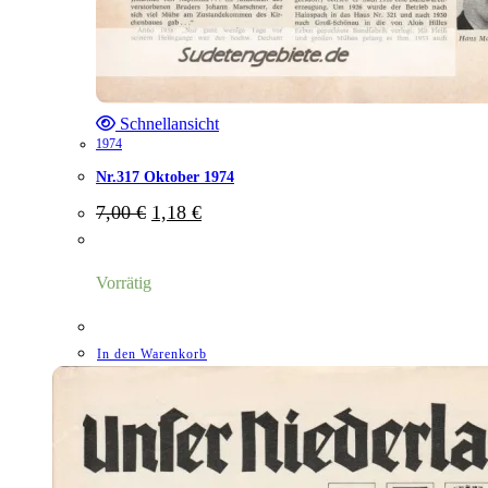
Schnellansicht
1974
Nr.317 Oktober 1974
Ursprünglicher
Aktueller
7,00
€
1,18
€
Preis
Preis
war:
ist:
7,00 €
1,18 €.
Vorrätig
In den Warenkorb