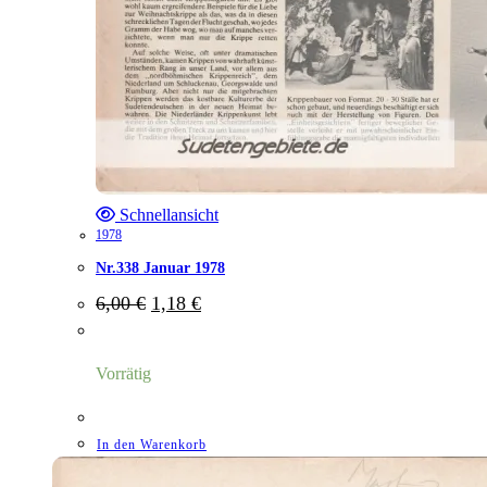
Schnellansicht
1978
Nr.338 Januar 1978
Ursprünglicher
Aktueller
6,00
€
1,18
€
Preis
Preis
war:
ist:
6,00 €
1,18 €.
Vorrätig
In den Warenkorb