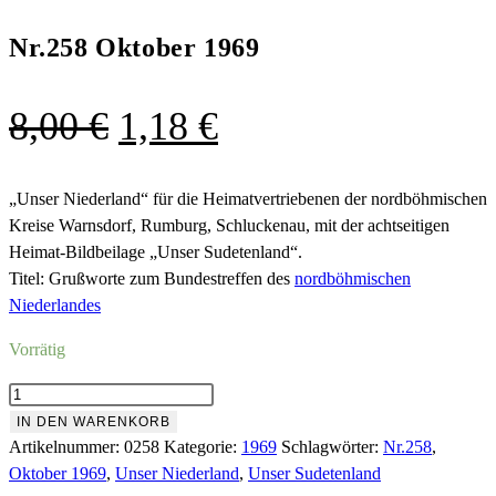
Nr.258 Oktober 1969
Ursprünglicher
Aktueller
8,00
€
1,18
€
Preis
Preis
war:
ist:
„Unser Niederland“ für die Heimatvertriebenen der nordböhmischen
Kreise Warnsdorf, Rumburg, Schluckenau, mit der achtseitigen
8,00 €
1,18 €.
Heimat-Bildbeilage „Unser Sudetenland“.
Titel: Grußworte zum Bundestreffen des
nordböhmischen
Niederlandes
Vorrätig
Nr.258
Oktober
IN DEN WARENKORB
1969
Artikelnummer:
0258
Kategorie:
1969
Schlagwörter:
Nr.258
,
Menge
Oktober 1969
,
Unser Niederland
,
Unser Sudetenland