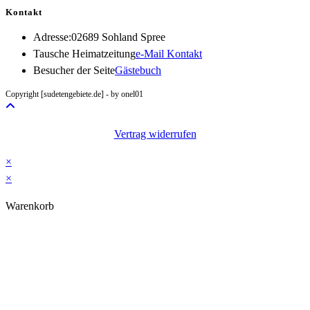
Kontakt
Adresse:
02689 Sohland Spree
Opens
Tausche Heimatzeitung
e-Mail Kontakt
in
Besucher der Seite
Gästebuch
your
Copyright [sudetengebiete.de] - by onel01
application
Vertrag widerrufen
×
×
Warenkorb