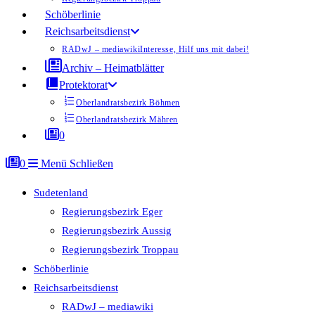
Schöberlinie
Reichsarbeitsdienst
RADwJ – mediawiki
Interesse, Hilf uns mit dabei!
Archiv – Heimatblätter
Protektorat
Oberlandratsbezirk Böhmen
Oberlandratsbezirk Mähren
0
0
Menü
Schließen
Sudetenland
Regierungsbezirk Eger
Regierungsbezirk Aussig
Regierungsbezirk Troppau
Schöberlinie
Reichsarbeitsdienst
RADwJ – mediawiki