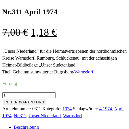
Nr.311 April 1974
Ursprünglicher
Aktueller
7,00
€
1,18
€
Preis
Preis
war:
ist:
„Unser Niederland“ für die Heimatvertriebenen der nordböhmischen
Kreise Warnsdorf, Rumburg, Schluckenau, mit der achtseitigen
7,00 €
1,18 €.
Heimat-Bildbeilage „Unser Sudetenland“.
Titel: Geheimnisumwitterter Burgsberg/
Warnsdorf
Vorrätig
Nr.311
April
IN DEN WARENKORB
1974
Artikelnummer:
0311
Kategorie:
1974
Schlagwörter:
4.1974
,
April
Menge
1974
,
Nr.311
,
Unser Niederland
,
Warnsdorf
Beschreibung