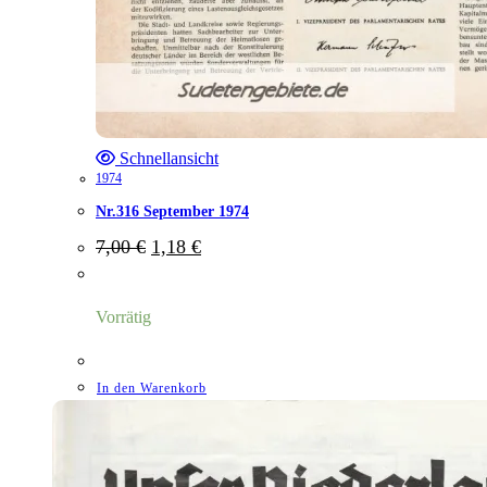
Schnellansicht
1974
Nr.316 September 1974
Ursprünglicher
Aktueller
7,00
€
1,18
€
Preis
Preis
war:
ist:
7,00 €
1,18 €.
Vorrätig
In den Warenkorb