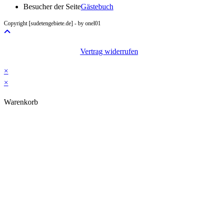
in
Besucher der Seite
Gästebuch
your
Copyright [sudetengebiete.de] - by onel01
application
Vertrag widerrufen
×
×
Warenkorb