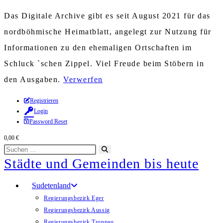
Das Digitale Archive gibt es seit August 2021 für das
nordböhmische Heimatblatt, angelegt zur Nutzung für
Informationen zu den ehemaligen Ortschaften im
Schluck `schen Zippel. Viel Freude beim Stöbern in
den Ausgaben.
Verwerfen
Zum
Registrieren
Login
Inhalt
Password Reset
springen
0,00
€
Diese
Suche
Städte und Gemeinden bis heute
Website
starten
durchsuchen
Sudetenland
Regierungsbezirk Eger
Regierungsbezirk Aussig
Regierungsbezirk Troppau