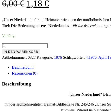
Ursprünglicher
Aktueller
6,00
€
1,18
€
Preis
Preis
war:
ist:
„Unser Niederland“ für die Heimatvertriebenen der nordböhmischen 
Titel: Die Bedeutung unseres Niederlandes –
für die österreich.-ung
6,00 €
1,18 €.
Vorrätig
Nr.327
März/April
IN DEN WARENKORB
1976
Artikelnummer:
0327
Kategorie:
1976
Schlagwörter:
4.1976
,
April 1
Menge
Beschreibung
Rezensionen (0)
Beschreibung
„
Unser Niederland
“ Blät
mit der sechzehnseitigen Heimat-Bildbeilage Nr. 245/246 „Unser Su
Budweis, Pilsen/Die bleibende 