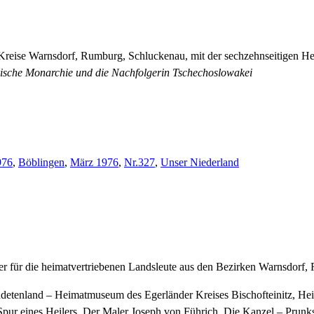
Kreise Warnsdorf, Rumburg, Schluckenau, mit der sechzehnseitigen He
arische Monarchie und die Nachfolgerin Tschechoslowakei
976
,
Böblingen
,
März 1976
,
Nr.327
,
Unser Niederland
ter für die heimatvertriebenen Landsleute aus den Bezirken Warnsdorf
detenland – Heimatmuseum des Egerländer Kreises Bischofteinitz, Heima
Spur eines Heilers, Der Maler Joseph von Führich, Die Kanzel – Prun