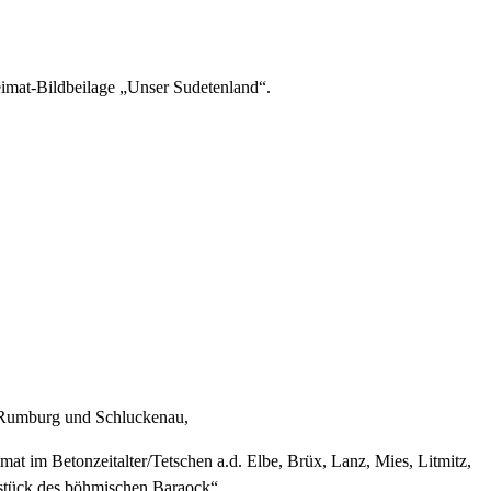
imat-Bildbeilage „Unser Sudetenland“.
, Rumburg und Schluckenau,
t im Betonzeitalter/Tetschen a.d. Elbe, Brüx, Lanz, Mies, Litmitz,
kstück des böhmischen Baraock“.