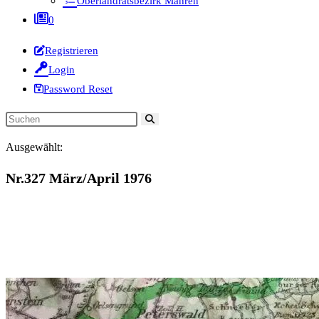
Oberlandratsbezirk Mähren
0
Registrieren
Login
Password Reset
Diese
Website
Ausgewählt:
durchsuchen
Nr.327 März/April 1976