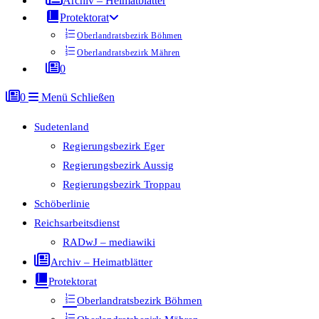
Archiv – Heimatblätter
Protektorat
Oberlandratsbezirk Böhmen
Oberlandratsbezirk Mähren
0
0
Menü
Schließen
Sudetenland
Regierungsbezirk Eger
Regierungsbezirk Aussig
Regierungsbezirk Troppau
Schöberlinie
Reichsarbeitsdienst
RADwJ – mediawiki
Archiv – Heimatblätter
Protektorat
Oberlandratsbezirk Böhmen