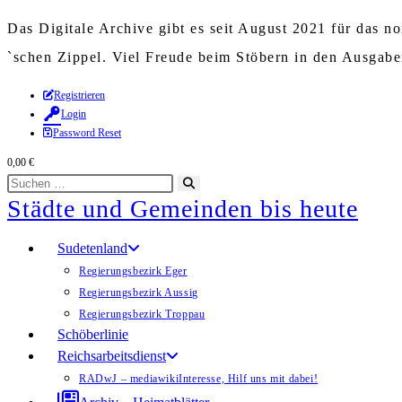
Das Digitale Archive gibt es seit August 2021 für das 
`schen Zippel. Viel Freude beim Stöbern in den Ausgab
Zum
Registrieren
Login
Inhalt
Password Reset
springen
0,00
€
Diese
Suche
Städte und Gemeinden bis heute
Website
starten
durchsuchen
Sudetenland
Regierungsbezirk Eger
Regierungsbezirk Aussig
Regierungsbezirk Troppau
Schöberlinie
Reichsarbeitsdienst
RADwJ – mediawiki
Interesse, Hilf uns mit dabei!