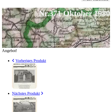
5,00 €
1
1980
Nr.371 Oktober 1980
Menge
Angebot!
Vorheriges Produkt
Nächstes Produkt