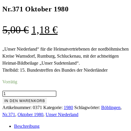
Nr.371 Oktober 1980
Ursprünglicher
Aktueller
5,00
€
1,18
€
Preis
Preis
war:
ist:
„Unser Niederland“ für die Heimatvertriebenen der nordböhmischen
Kreise Warnsdorf, Rumburg, Schluckenau, mit der achtseitigen
5,00 €
1,18 €.
Heimat-Bildbeilage „Unser Sudetenland“.
Titelbild: 15. Bundestreffen des Bundes der Niederländer
Vorrätig
Nr.371
Oktober
IN DEN WARENKORB
1980
Artikelnummer:
0371
Kategorie:
1980
Schlagwörter:
Böblingen
,
Menge
Nr.371
,
Oktober 1980
,
Unser Niederland
Beschreibung