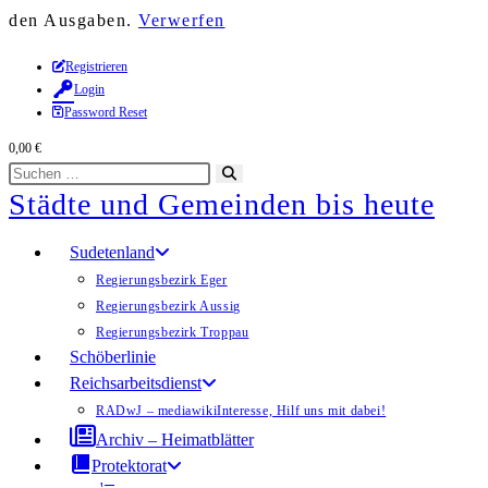
den Ausgaben.
Verwerfen
Zum
Registrieren
Login
Inhalt
Password Reset
springen
0,00
€
Diese
Suche
Städte und Gemeinden bis heute
Website
starten
durchsuchen
Sudetenland
Regierungsbezirk Eger
Regierungsbezirk Aussig
Regierungsbezirk Troppau
Schöberlinie
Reichsarbeitsdienst
RADwJ – mediawiki
Interesse, Hilf uns mit dabei!
Archiv – Heimatblätter
Protektorat