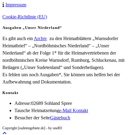
Impressum
Cookie-Richtlinie (EU)
Ausgaben „Unser Niederland“
Es gibt auch ein
Archiv
zu den Heimatblättern „Warnsdorfer
Heimatbrief“ – „Nordböhmisches Niederland“ – „Unser
Niederland“ ab der Folge 1* für die Heimatvertriebenen der
nordböhmischen Kreise Warnsdorf, Rumburg, Schluckenau, mit
Beilagen („Unser Sudetenland“ und Sonderbeilagen).
Es fehlen uns noch Ausgaben*, Sie können uns helfen bei der
Aufbewahrung und Dokumentation.
Kontakt
Adresse:
02689 Sohland Spree
Opens
Tausche Heimatzeitung
e-Mail Kontakt
in
Besucher der Seite
Gästebuch
your
Copyright [sudetengebiete.de] - by onel01
application