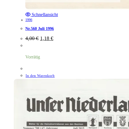
Schnellansicht
1996
Nr.560 Juli 1996
Ursprünglicher
Aktueller
4,00
€
1,18
€
Preis
Preis
war:
ist:
4,00 €
1,18 €.
Vorrätig
In den Warenkorb