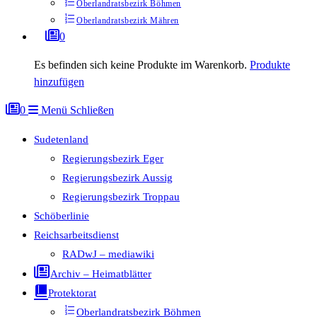
Oberlandratsbezirk Böhmen
Oberlandratsbezirk Mähren
0
Es befinden sich keine Produkte im Warenkorb.
Produkte
hinzufügen
0
Menü
Schließen
Sudetenland
Regierungsbezirk Eger
Regierungsbezirk Aussig
Regierungsbezirk Troppau
Schöberlinie
Reichsarbeitsdienst
RADwJ – mediawiki
Archiv – Heimatblätter
Protektorat
Oberlandratsbezirk Böhmen