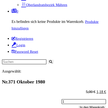
Oberlandratsbezirk Mähren
0
Es befinden sich keine Produkte im Warenkorb.
Produkte
hinzufügen
Registrieren
Login
Password Reset
Diese
Website
Ausgewählt:
durchsuchen
Nr.371 Oktober 1980
Ursprün
A
5,00
€
1,18
€
Preis
P
Nr.371
war:
is
Oktober
In den Warenkorb